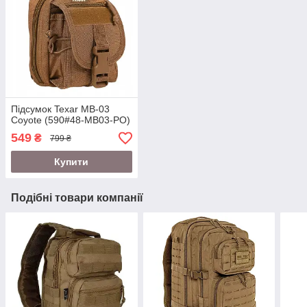
Підсумок Texar MB-03
Coyote (590#48-MB03-PO)
549
₴
799 ₴
Купити
Подібні товари компанії