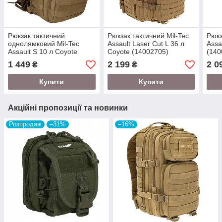
Рюкзак тактичний
Рюкзак тактичний Mil-Tec
Рюкз
однолямковий Mil-Tec
Assault Laser Cut L 36 л
Assa
Assault S 10 л Coyote
Coyote (14002705)
(140
(14059105)
1 449
2 199
2 0
₴
₴
Купити
Купити
Акційні пропозиції та новинки
Розпродаж
–31%
–16%