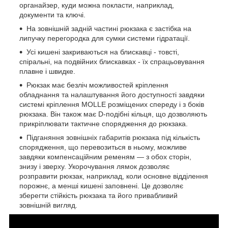
органайзер, куди можна покласти, наприклад,
документи та ключі.
На зовнішній задній частині рюкзака є застібка на
липучку перегородка для сумки системи гідратації.
Усі кишені закриваються на блискавці - товсті,
спіральні, на подвійних блискавках - їх спрацьовування
плавне і швидке.
Рюкзак має безліч можливостей кріплення
обладнання та налаштування його доступності завдяки
системі кріплення MOLLE розміщених спереду і з боків
рюкзака. Він також має D-подібні кільця, що дозволяють
прикріплювати тактичне спорядження до рюкзака.
Підганяння зовнішніх габаритів рюкзака під кількість
спорядження, що перевозиться в ньому, можливе
завдяки компенсаційним ременям — з обох сторін,
знизу і зверху. Укорочування лямок дозволяє
розправити рюкзак, наприклад, коли основне відділення
порожнє, а менші кишені заповнені. Це дозволяє
зберегти стійкість рюкзака та його привабливий
зовнішній вигляд.