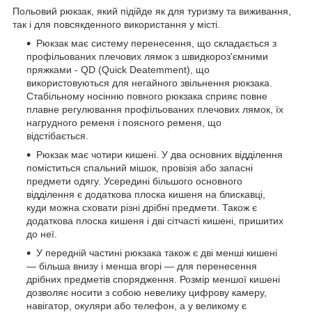
Польовий рюкзак, який підійде як для туризму та виживання,
так і для повсякденного використання у місті.
Рюкзак має систему перенесення, що складається з
профільованих плечових лямок з швидкороз'ємними
пряжками - QD (Quick Deatemment), що
використовуються для негайного звільнення рюкзака.
Стабільному носінню повного рюкзака сприяє повне
плавне регулювання профільованих плечових лямок, їх
нагрудного ременя і поясного ременя, що
відстібається.
Рюкзак має чотири кишені. У два основних відділення
поміститься спальний мішок, провізія або запасні
предмети одягу. Усередині більшого основного
відділення є додаткова плоска кишеня на блискавці,
куди можна сховати різні дрібні предмети. Також є
додаткова плоска кишеня і дві сітчасті кишені, пришитих
до неї.
У передній частині рюкзака також є дві менші кишені
— більша внизу і менша вгорі — для перенесення
дрібних предметів спорядження. Розмір меншої кишені
дозволяє носити з собою невелику цифрову камеру,
навігатор, окуляри або телефон, а у великому є