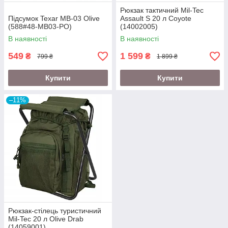
Рюкзак тактичний Mil-Tec
Підсумок Texar MB-03 Olive
Assault S 20 л Coyote
(588#48-MB03-PO)
(14002005)
В наявності
В наявності
549
1 599
₴
₴
799 ₴
1 899 ₴
Купити
Купити
–11%
Рюкзак-стілець туристичний
Mil-Tec 20 л Olive Drab
(14059001)