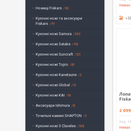
Немає 
Ножиці Fiskars
36
+3
Кухонні ножі та аксесуари
Fiskars
111
Кухонні ножі Samura
363
Кухонні ножі Satake
118
Кухонні ножі Suncraft
121
Кухонні ножі Tojiro
81
Кухонні ножі Kanetsune
2
Кухонні ножі Global
13
Лопа
Кухонні ножі KAI
16
Fiska
Аксесуари Ishimura
8
2 099
Точильні камені SHAPTON
3
1
Кухонні ножі 3 Claveles
168
Немає 