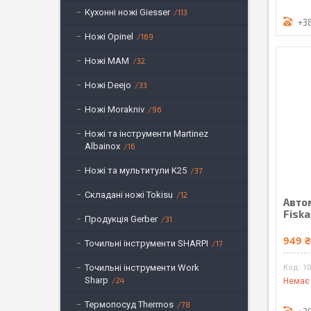
Кухонні ножі Giesser
113
+3
Ножі Opinel
169
Ножі MAM
32
Ножі Deejo
33
Ножі Morakniv
96
Ножі та інструменти Martinez
Albainox
16
Ножі та мультитули K25
37
Складані ножі Tokisu
12
Авто
Fiska
Продукція Gerber
31
949 
Точильні інструменти SHARPI
17
Точильні інструменти Work
1
Sharp
24
Немає 
Термопосуд Thermos
78