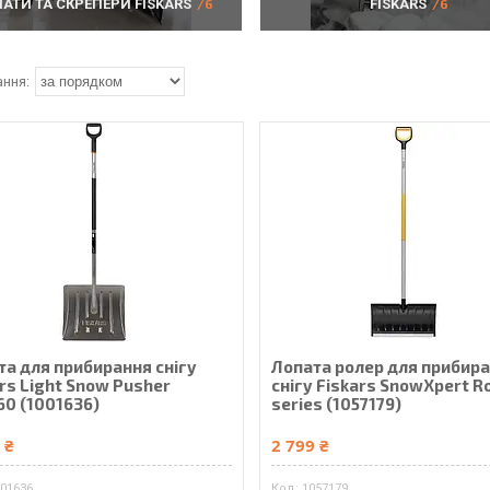
АТИ ТА СКРЕПЕРИ FISKARS
6
FISKARS
6
та для прибирання снігу
Лопата ролер для прибир
rs Light Snow Pusher
снігу Fiskars SnowXpert Ro
60 (1001636)
series (1057179)
 ₴
2 799 ₴
001636
1057179