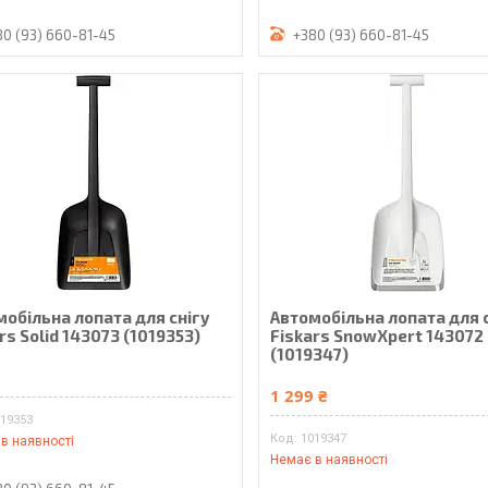
80 (93) 660-81-45
+380 (93) 660-81-45
мобільна лопата для снігу
Автомобільна лопата для 
rs Solid 143073 (1019353)
Fiskars SnowXpert 143072
(1019347)
₴
1 299 ₴
019353
1019347
в наявності
Немає в наявності