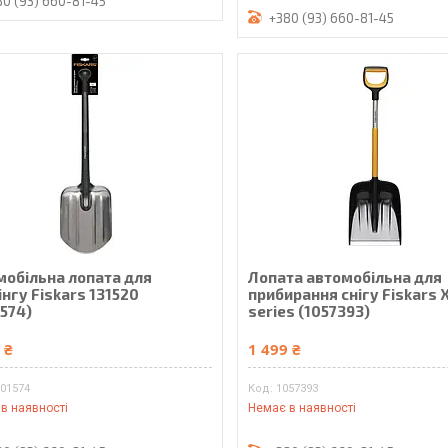
80 (93) 660-81-45
+380 (93) 660-81-45
мобільна лопата для
Лопата автомобільна для
нгу Fiskars 131520
прибирання снігу Fiskars 
1574)
series (1057393)
 ₴
1 499 ₴
001574
1057393
в наявності
Немає в наявності