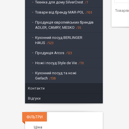
Техніка для дому SilverCrest
7
Товари від бренду MAR-POL
103
Продукція європейських брендів
ADLER, CAMRY, MESKO
35
Кухонний посуд BERLINGER
HAUS
523
Продукція Arcos
123
Ножі і посуд Style de Vie
70
Кухонний посуд та ножі
Gerlach
136
Контакти
Відгуки
ФІЛЬТРИ
Ціна