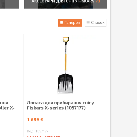
АКСЕСУАРИ ДЛЯ СНІГУ FISKARS
3
Галерея
Список
ання
Лопата для прибирання снігу
ller X-
Fiskars X-series (1057177)
1 699 ₴
1057177