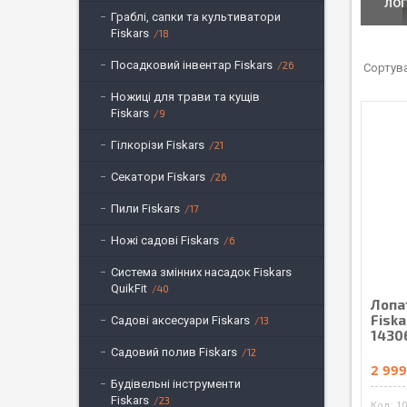
ЛОП
Граблі, сапки та культиватори
Fiskars
18
Посадковий інвентар Fiskars
26
Ножиці для трави та кущів
Fiskars
9
Гілкорізи Fiskars
21
Секатори Fiskars
26
Пили Fiskars
17
Ножі садові Fiskars
6
Система змінних насадок Fiskars
QuikFit
40
Лопа
Fiska
Садові аксесуари Fiskars
13
1430
Садовий полив Fiskars
12
2 999
Будівельні інструменти
Fiskars
23
1