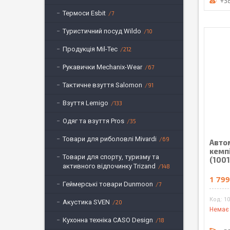
+3
Термоси Esbit
7
Туристичний посуд Wildo
10
Продукція Mil-Tec
212
Рукавички Mechanix-Wear
67
Тактичне взуття Salomon
91
Взуття Lemigo
133
Одяг та взуття Pros
35
Товари для риболовлі Mivardi
69
Авто
кемпі
Товари для спорту, туризму та
(100
активного відпочинку Trizand
148
1 799
Геймерські товари Dunmoon
7
1
Акустика SVEN
20
Немає 
Кухонна техніка CASO Design
18