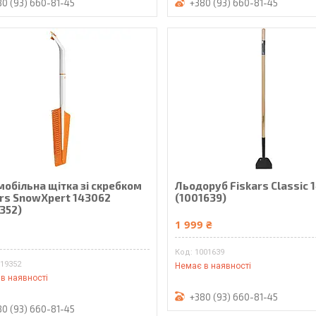
80 (93) 660-81-45
+380 (93) 660-81-45
мобільна щітка зі скребком
Льодоруб Fiskars Classic
ars SnowXpert 143062
(1001639)
352)
1 999 ₴
₴
1001639
019352
Немає в наявності
в наявності
+380 (93) 660-81-45
80 (93) 660-81-45