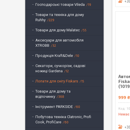
+3
Господарські товари Vileda
19
Товари та техніка для дому
Ruhhy
229
Товари для дому Malatec
55
Аксесуари для автомобіля
XTROBB
32
Продукція Kraft&Dele
10
Секатори, сучкорізи, садові
ножиці Gardena
12
Авто
Fisk
Лопати для снігу Fiskars
15
(1019
Товари для дому та
відпочинку
999 
368
Інструмент PARKSIDE
60
1
Немає 
Побутова техніка Clatronic, Profi
Cook, ProfiCare
60
+3