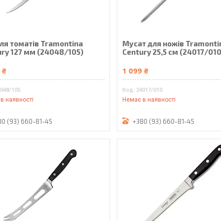
для томатів Tramontina
Мусат для ножів Tramonti
ury 127 мм (24048/105)
Century 25,5 см (24017/010
 ₴
1 099 ₴
048/105
24017/010
в наявності
Немає в наявності
80 (93) 660-81-45
+380 (93) 660-81-45