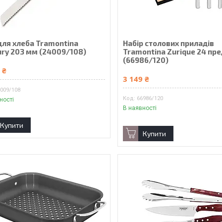
для хлеба Tramontina
Набір столових приладів
ury 203 мм (24009/108)
Tramontina Zurique 24 пр
(66986/120)
 ₴
3 149 ₴
009/108
66986/120
ності
В наявності
Купити
Купити