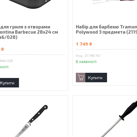
 для гриля з отворами
Набір для барбекю Tramon
ontina Barbecue 28х24 см
Polywood 3 предмета (211
46/028)
1 749 ₴
 ₴
21198/761
846/028
В наявності
ності
Купити
Купити