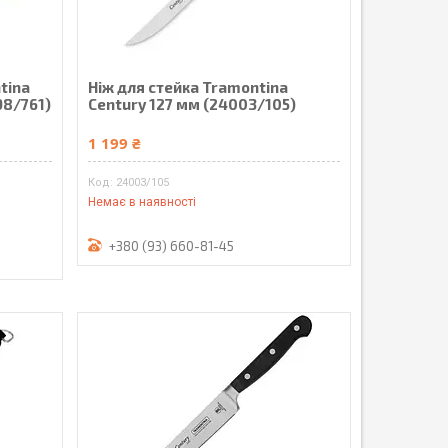
tina
Ніж для стейка Tramontina
98/761)
Century 127 мм (24003/105)
1 199 ₴
24003/105
Немає в наявності
+380 (93) 660-81-45