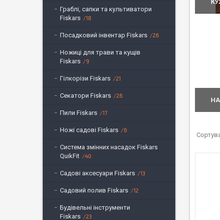
КУ
Граблі, сапки та культиватори
Fiskars
18
Посадковий інвентар Fiskars
26
Ножиці для трави та кущів
Fiskars
9
Гілкорізи Fiskars
21
Секатори Fiskars
26
НА
Пили Fiskars
17
Ножі садові Fiskars
6
Система змінних насадок Fiskars
QuikFit
40
Садові аксесуари Fiskars
13
Садовий полив Fiskars
12
Будівельні інструменти
Fiskars
23