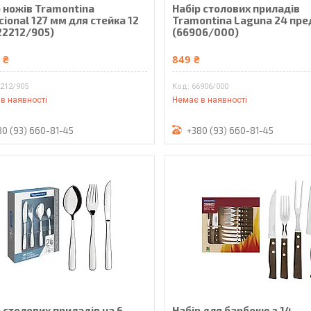
р ножів Tramontina
Набір столових приладів
cional 127 мм для стейка 12
Tramontina Laguna 24 пр
22212/905)
(66906/000)
 ₴
849 ₴
212/905
66906/000
в наявності
Немає в наявності
80 (93) 660-81-45
+380 (93) 660-81-45
 столових приладів на 6
Набір для барбекю з 14