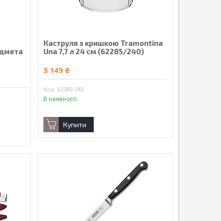
Каструля з кришкою Tramontina
едмета
Una 7,7 л 24 см (62285/240)
3 149 ₴
62285/240
В наявності
Купити