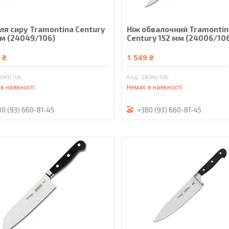
ля сиру Tramontina Century
Ніж обвалочний Tramontin
мм (24049/106)
Century 152 мм (24006/10
 ₴
1 549 ₴
049/106
24006/106
в наявності
Немає в наявності
80 (93) 660-81-45
+380 (93) 660-81-45