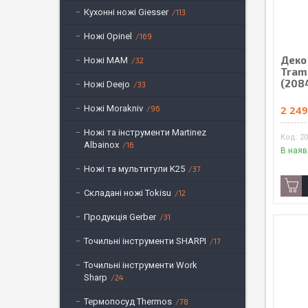
Кухонні ножі Giesser
113
Ножі Opinel
169
Деко
Ножі MAM
32
Tram
(208
Ножі Deejo
33
2 249
Ножі Morakniv
96
Ножі та інструменти Martinez
20
Albainox
16
В наяв
Ножі та мультитули K25
37
Складані ножі Tokisu
12
Продукція Gerber
31
Точильні інструменти SHARPI
17
Точильні інструменти Work
Sharp
24
Термопосуд Thermos
78