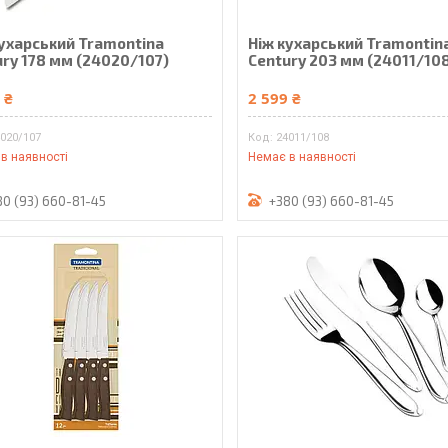
кухарський Tramontina
Ніж кухарський Tramontin
ury 178 мм (24020/107)
Century 203 мм (24011/10
 ₴
2 599 ₴
020/107
24011/108
в наявності
Немає в наявності
80 (93) 660-81-45
+380 (93) 660-81-45