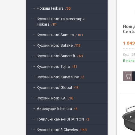
Ножиці Fiskars
36
Кухонні ножі та аксесуари
Fiskars
111
Нож 
Cent
Кухонні ножі Samura
363
1 849
Кухонні ножі Satake
118
24
Кухонні ножі Suncraft
121
В наяв
Кухонні ножі Tojiro
81
Кухонні ножі Kanetsune
2
Кухонні ножі Global
13
Кухонні ножі KAI
16
Аксесуари Ishimura
8
Точильні камені SHAPTON
3
Кухонні ножі 3 Claveles
168