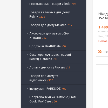
Господарські товари Vileda
19
Товари та техніка для дому
Ніж д
Ruhhy
229
152 
Товари для дому Malatec
55
1 499
Аксесуари для автомобіля
24
XTROBB
32
Немає 
Продукція Kraft&Dele
10
+3
Секатори, сучкорізи, садові
ножиці Gardena
12
Лопати для снігу Fiskars
15
Товари для дому та
відпочинку
368
Інструмент PARKSIDE
60
Побутова техніка Clatronic, Profi
Cook, ProfiCare
60