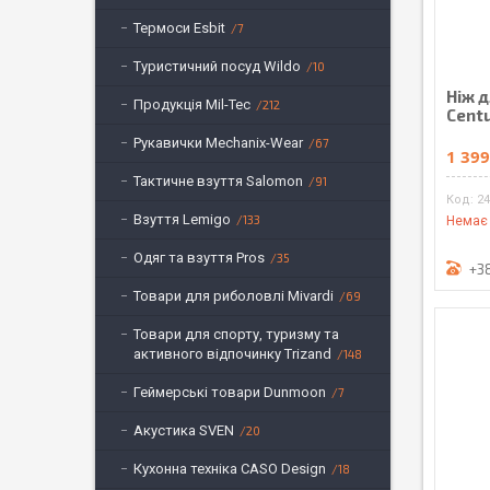
Термоси Esbit
7
Туристичний посуд Wildo
10
Ніж 
Продукція Mil-Tec
212
Cent
Рукавички Mechanix-Wear
67
1 399
Тактичне взуття Salomon
91
24
Взуття Lemigo
133
Немає 
Одяг та взуття Pros
35
+3
Товари для риболовлі Mivardi
69
Товари для спорту, туризму та
активного відпочинку Trizand
148
Геймерські товари Dunmoon
7
Акустика SVEN
20
Кухонна техніка CASO Design
18