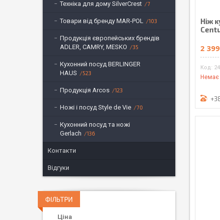
Техніка для дому SilverCrest
7
Ніж 
Товари від бренду MAR-POL
103
Cent
Продукція європейських брендів
ADLER, CAMRY, MESKO
2 399
35
Кухонний посуд BERLINGER
24
HAUS
523
Немає 
Продукція Arcos
123
+3
Ножі і посуд Style de Vie
70
Кухонний посуд та ножі
Gerlach
136
Контакти
Відгуки
ФІЛЬТРИ
Ціна