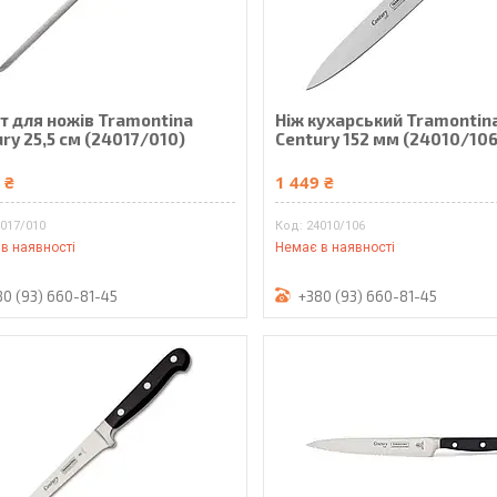
т для ножів Tramontina
Ніж кухарський Tramontin
ry 25,5 см (24017/010)
Century 152 мм (24010/106
 ₴
1 449 ₴
017/010
24010/106
в наявності
Немає в наявності
80 (93) 660-81-45
+380 (93) 660-81-45