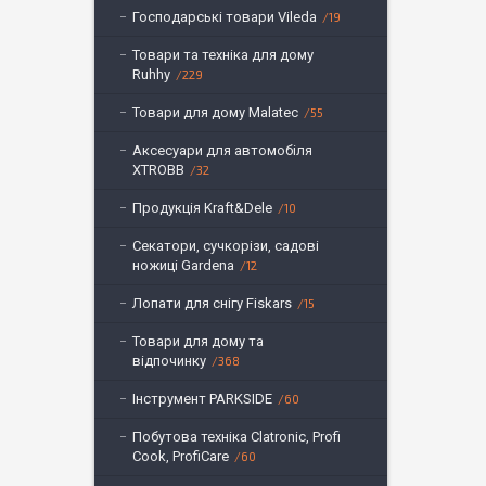
Господарські товари Vileda
19
Товари та техніка для дому
Ruhhy
229
Товари для дому Malatec
55
Аксесуари для автомобіля
XTROBB
32
Продукція Kraft&Dele
10
Секатори, сучкорізи, садові
ножиці Gardena
12
Лопати для снігу Fiskars
15
Товари для дому та
відпочинку
368
Інструмент PARKSIDE
60
Побутова техніка Clatronic, Profi
Cook, ProfiCare
60