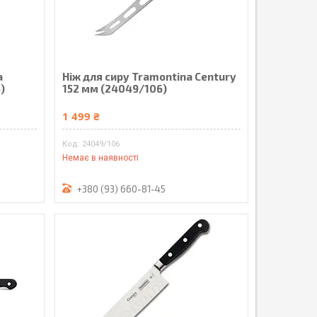
a
Ніж для сиру Tramontina Century
)
152 мм (24049/106)
1 499 ₴
24049/106
Немає в наявності
+380 (93) 660-81-45