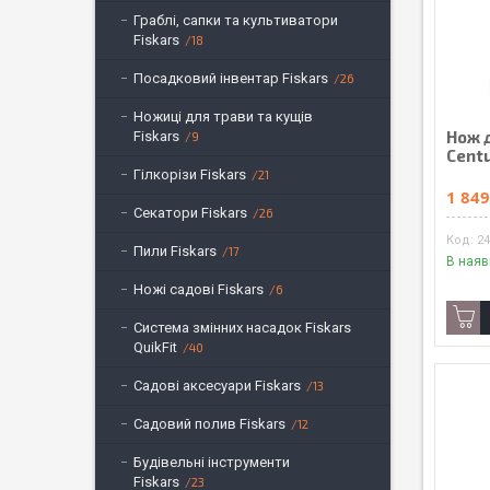
Граблі, сапки та культиватори
Fiskars
18
Посадковий інвентар Fiskars
26
Ножиці для трави та кущів
Нож 
Fiskars
9
Cent
Гілкорізи Fiskars
21
1 849
Секатори Fiskars
26
24
Пили Fiskars
17
В наяв
Ножі садові Fiskars
6
Система змінних насадок Fiskars
QuikFit
40
Садові аксесуари Fiskars
13
Садовий полив Fiskars
12
Будівельні інструменти
Fiskars
23