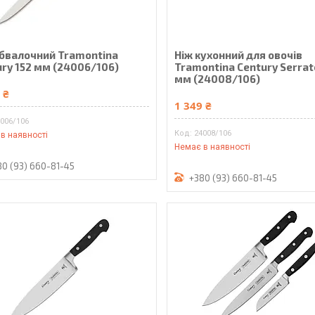
обвалочний Tramontina
Ніж кухонний для овочів
ury 152 мм (24006/106)
Tramontina Century Serrat
мм (24008/106)
 ₴
1 349 ₴
006/106
24008/106
в наявності
Немає в наявності
80 (93) 660-81-45
+380 (93) 660-81-45