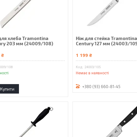
для хлеба Tramontina
Ніж для стейка Tramontin
ury 203 мм (24009/108)
Century 127 мм (24003/10
 ₴
1 199 ₴
009/108
24003/105
ності
Немає в наявності
+380 (93) 660-81-45
Купити