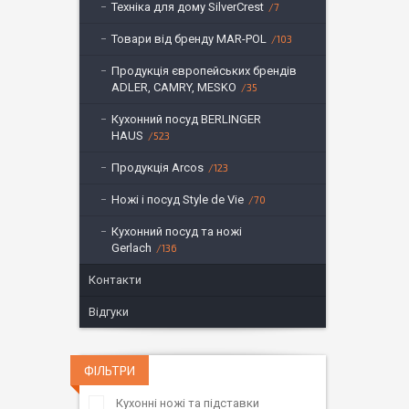
Техніка для дому SilverCrest
7
Товари від бренду MAR-POL
103
Продукція європейських брендів
ADLER, CAMRY, MESKO
35
Кухонний посуд BERLINGER
HAUS
523
Продукція Arcos
123
Ножі і посуд Style de Vie
70
Кухонний посуд та ножі
Gerlach
136
Контакти
Відгуки
ФІЛЬТРИ
Кухонні ножі та підставки