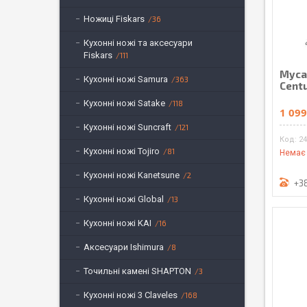
Ножиці Fiskars
36
Кухонні ножі та аксесуари
Fiskars
111
Муса
Кухонні ножі Samura
363
Centu
Кухонні ножі Satake
118
1 099
Кухонні ножі Suncraft
121
24
Кухонні ножі Tojiro
81
Немає 
Кухонні ножі Kanetsune
2
+3
Кухонні ножі Global
13
Кухонні ножі KAI
16
Аксесуари Ishimura
8
Точильні камені SHAPTON
3
Кухонні ножі 3 Claveles
168