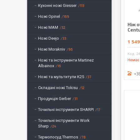
Кухонні ножі Giesser
113
Ножі Opinel
169
Ніж 
Ножі MAM
32
Cent
Ножі Deejo
33
1 549
Ножі Morakniv
96
24
Немає 
Ножі та інструменти Martinez
Albainox
16
+3
Ножі та мультитули K25
37
Складані ножі Tokisu
12
Продукція Gerber
31
Точильні інструменти SHARPI
17
Точильні інструменти Work
Sharp
24
Термопосуд Thermos
78