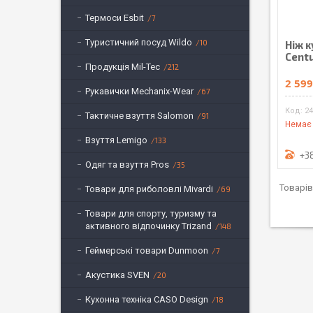
Термоси Esbit
7
Туристичний посуд Wildo
10
Ніж 
Cent
Продукція Mil-Tec
212
2 599
Рукавички Mechanix-Wear
67
24
Тактичне взуття Salomon
91
Немає 
Взуття Lemigo
133
+3
Одяг та взуття Pros
35
Товари для риболовлі Mivardi
69
Товари для спорту, туризму та
активного відпочинку Trizand
148
Геймерські товари Dunmoon
7
Акустика SVEN
20
Кухонна техніка CASO Design
18