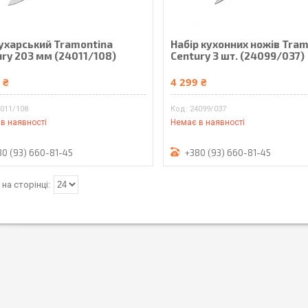
кухарський Tramontina
Набір кухонних ножів Tra
ury 203 мм (24011/108)
Cеntury 3 шт. (24099/037)
 ₴
4 299 ₴
011/108
24099/037
в наявності
Немає в наявності
80 (93) 660-81-45
+380 (93) 660-81-45