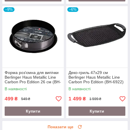
–9%
–6%
Форма роз'ємна для випічки
Деко-гриль 47х29 см
Berlinger Haus Metallic Line
Berlinger Haus Metallic Line
Carbon Pro Edition 26 см (BH-
Carbon Pro Edition (BH-6922)
1822A)
В наявності
В наявності
499
1 499
₴
₴
549 ₴
1 599 ₴
Купити
Купити
Показати ще