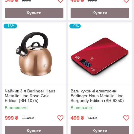
549
499
₴
₴
699 ₴
599 ₴
Купити
Купити
–13%
–9%
Чайник 3 л Berlinger Haus
Ваги кухонні електронні
Metallic Line Rose Gold
Berlinger Haus Metallic Line
Edition (BH-1075)
Burgundy Edition (BH-9350)
В наявності
В наявності
999
499
₴
₴
1 149 ₴
549 ₴
Купити
Купити