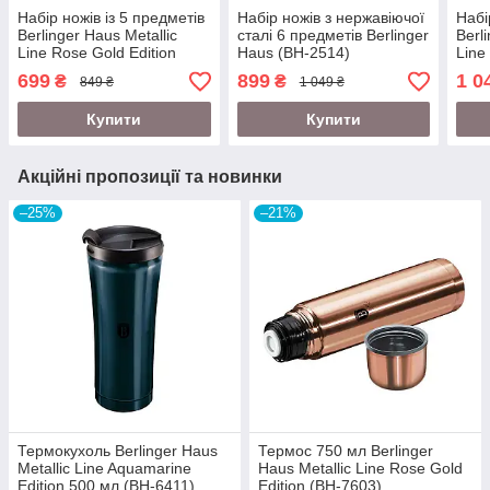
Набір ножів із 5 предметів
Набір ножів з нержавіючої
Набі
Berlinger Haus Metallic
сталі 6 предметів Berlinger
Berl
Line Rose Gold Edition
Haus (BH-2514)
Line
(BH-2612)
(BH-
699
899
1 0
₴
₴
849 ₴
1 049 ₴
Купити
Купити
Акційні пропозиції та новинки
–25%
–21%
Термокухоль Berlinger Haus
Термос 750 мл Berlinger
Metallic Line Aquamarine
Haus Metallic Line Rose Gold
Edition 500 мл (BH-6411)
Edition (BH-7603)