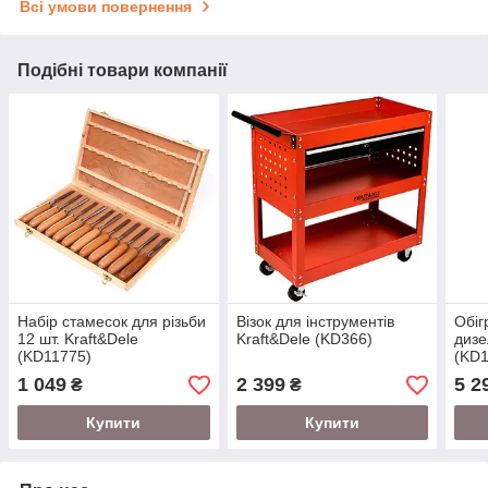
Всі умови повернення
Подібні товари компанії
Набір стамесок для різьби
Візок для інструментів
Обіг
12 шт. Kraft&Dele
Kraft&Dele (KD366)
дизе
(KD11775)
(KD1
1 049
2 399
5 2
₴
₴
Купити
Купити