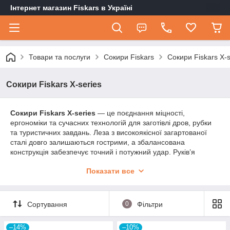
Інтернет магазин Fiskars в Україні
Товари та послуги
Сокири Fiskars
Сокири Fiskars X-s
Сокири Fiskars X-series
Сокири Fiskars X-series
— це поєднання міцності,
ергономіки та сучасних технологій для заготівлі дров, рубки
та туристичних завдань. Леза з високоякісної загартованої
сталі довго залишаються гострими, а збалансована
конструкція забезпечує точний і потужний удар. Руків’я
FiberComp знижує навантаження на руки та витримує
Показати все
інтенсивне використання. У лінійці Fiskars X-series
представлені універсальні, колуни та компактні туристичні
сокири для роботи вдома, на дачі чи в поході.
Сортування
0
Фільтри
–14%
–10%