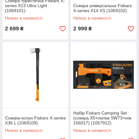
Сокира туристична Fiskars X-
series X13 Ultra Light
Сокира універсальна Fiskars
(1069101)
X-series X14 XS (1069102)
Немає в наявності
Немає в наявності
2 699
2 999
₴
₴
Набір Fiskars Camping Set
Сокира-колун Fiskars X-series
(сокира Х5+пилка SW73+ніж
X36 L (1069109)
156017) (1057912)
Немає в наявності
Немає в наявності