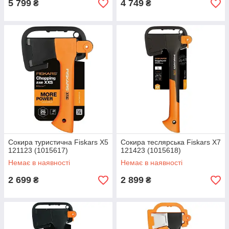
5 799
4 749
₴
₴
Сокира туристична Fiskars Х5
Сокира теслярська Fiskars Х7
121123 (1015617)
121423 (1015618)
Немає в наявності
Немає в наявності
2 699
2 899
₴
₴