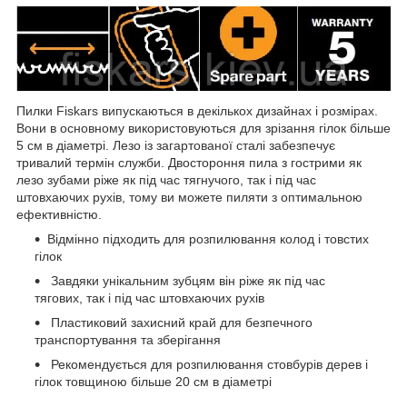
Пилки Fiskars випускаються в декількох дизайнах і розмірах.
Вони в основному використовуються для зрізання гілок більше
5 см в діаметрі. Лезо із загартованої сталі забезпечує
тривалий термін служби. Двостороння пила з гострими як
лезо зубами ріже як під час тягнучого, так і під час
штовхаючих рухів, тому ви можете пиляти з оптимальною
ефективністю.
Відмінно підходить для розпилювання колод і товстих
гілок
Завдяки унікальним зубцям він ріже як під час
тягових, так і під час штовхаючих рухів
Пластиковий захисний край для безпечного
транспортування та зберігання
Рекомендується для розпилювання стовбурів дерев і
гілок товщиною більше 20 см в діаметрі