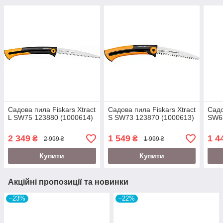
Садова пила Fiskars Xtract
Садова пила Fiskars Xtract
Садо
L SW75 123880 (1000614)
S SW73 123870 (1000613)
SW6
2 349
1 549
1 4
₴
₴
2 999 ₴
1 999 ₴
Купити
Купити
Акційні пропозиції та новинки
–23%
–22%