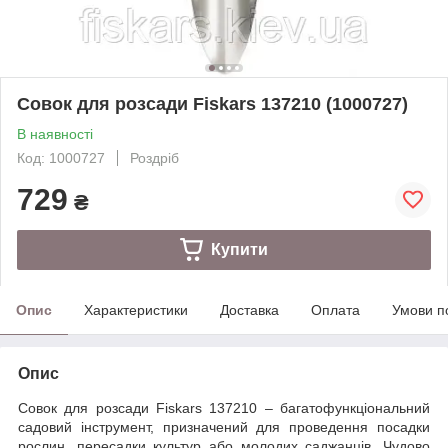
Совок для розсади Fiskars 137210 (1000727)
В наявності
Код: 1000727
Роздріб
729
₴
Купити
Опис
Характеристики
Доставка
Оплата
Умови п
Опис
Совок для розсади Fiskars 137210 – багатофункціональний
садовий інструмент, призначений для проведення посадки
рослин, пересадки культур або молодих саджанців. Чудово