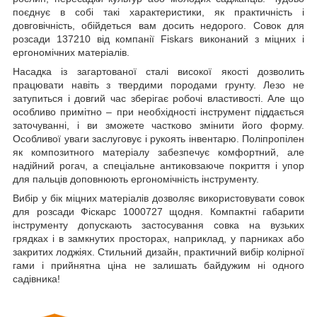
поєднує в собі такі характеристики, як практичність і
довговічність, обійдеться вам досить недорого. Совок для
розсади 137210 від компанії Fiskars виконаний з міцних і
ергономічних матеріалів.
Насадка із загартованої сталі високої якості дозволить
працювати навіть з твердими породами грунту. Лезо не
затупиться і довгий час зберігає робочі властивості. Але що
особливо примітно – при необхідності інструмент піддається
заточуванні, і ви зможете частково змінити його форму.
Особливої уваги заслуговує і рукоять інвентарю. Поліпропілен
як композитного матеріалу забезпечує комфортний, але
надійний рогач, а спеціальне антиковзаюче покриття і упор
для пальців доповнюють ергономічність інструменту.
Вибір у бік міцних матеріалів дозволяє використовувати совок
для розсади Фіскарс 1000727 щодня. Компактні габарити
інструменту допускають застосування совка на вузьких
грядках і в замкнутих просторах, наприклад, у парниках або
закритих лоджіях. Стильний дизайн, практичний вибір колірної
гами і прийнятна ціна не залишать байдужим ні одного
садівника!