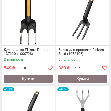
Культиватор Fiskars Premium
Вилка для прополки Fiskars
137220 (1000728)
Solid (1072103)
В наявності
В наявності
549
329
₴
₴
729 ₴
377 ₴
Купити
Купити
–13%
–10%