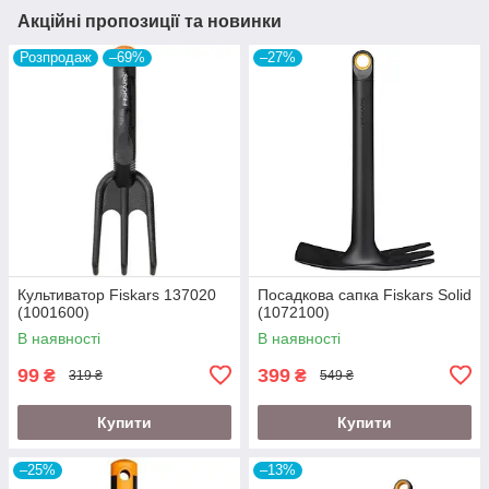
Акційні пропозиції та новинки
Розпродаж
–69%
–27%
Культиватор Fiskars 137020
Посадкова сапка Fiskars Solid
(1001600)
(1072100)
В наявності
В наявності
99
399
₴
₴
319 ₴
549 ₴
Купити
Купити
–25%
–13%