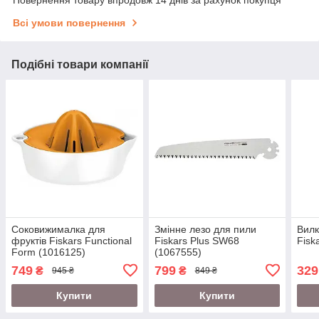
Повернення товару впродовж 14 днів за рахунок покупця
Всі умови повернення
Подібні товари компанії
Соковижималка для
Змінне лезо для пили
Вилк
фруктів Fiskars Functional
Fiskars Plus SW68
Fisk
Form (1016125)
(1067555)
749
799
329
₴
₴
945 ₴
849 ₴
Купити
Купити