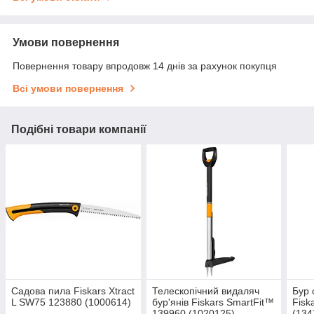
Умови повернення
Повернення товару впродовж 14 днів за рахунок покупця
Всі умови повернення
Подібні товари компанії
Садова пила Fiskars Xtract
Телескопічний видаляч
Бур 
L SW75 123880 (1000614)
бур'янів Fiskars SmartFit™
Fiska
139960 (1020125)
(134