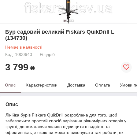
Бур садовий великий Fiskars QuikDrill L
(134730)
Немає в наявності
Код: 1000640
Роздріб
3 799
₴
Опис
Характеристики
Доставка
Оплата
Умови п
Опис
Лінійка бурів Fiskars QuikDrill розроблена для того, щоб
забезпечити простий спосіб вирізання рівномірних отворів у
ґрунті, допомагаючи значно підвищити швидкість та
ефективність, з якою ви можете виконувати такі роботи, як