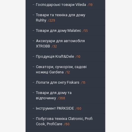
Господарські товари Vileda
19
Товари та техніка для дому
Ruhhy
229
Товари для дому Malatec
55
Аксесуари для автомобіля
XTROBB
32
Продукція Kraft&Dele
10
Секатори, сучкорізи, садові
ножиці Gardena
12
Лопати для снігу Fiskars
15
Товари для дому та
відпочинку
368
Інструмент PARKSIDE
60
Побутова техніка Clatronic, Profi
Cook, ProfiCare
60