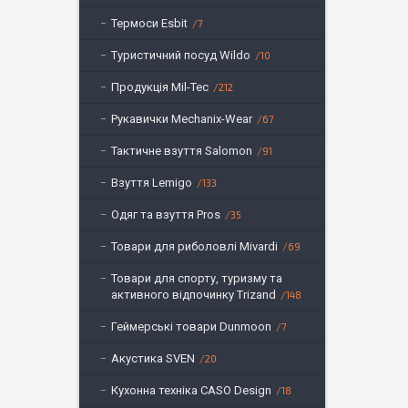
Термоси Esbit
7
Туристичний посуд Wildo
10
Продукція Mil-Tec
212
Рукавички Mechanix-Wear
67
Тактичне взуття Salomon
91
Взуття Lemigo
133
Одяг та взуття Pros
35
Товари для риболовлі Mivardi
69
Товари для спорту, туризму та
активного відпочинку Trizand
148
Геймерські товари Dunmoon
7
Акустика SVEN
20
Кухонна техніка CASO Design
18