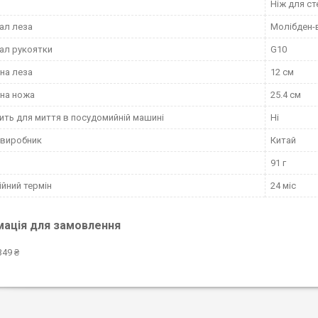
Ніж для ст
ал леза
Молібден-
ал рукоятки
G10
на леза
12 см
на ножа
25.4 см
ить для миття в посудомийній машині
Ні
 виробник
Китай
91 г
ійний термін
24 міс
мація для замовлення
349 ₴