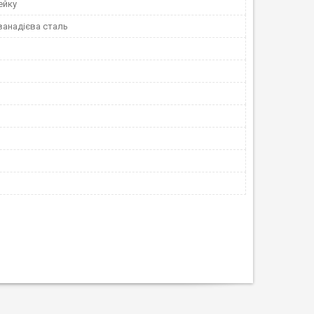
ейку
ванадієва сталь