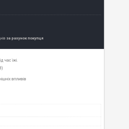
днів
за рахунок покупця
 час їжі.
8)
нішніх впливів