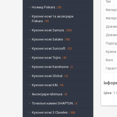
Тип
Ножиці Fiskars
36
Матері
Кухонні ножі та аксесуари
Матері
Fiskars
111
Довжи
Кухонні ножі Samura
363
Довжи
Кухонні ножі Satake
118
Підход
Кухонні ножі Suncraft
121
Країна
Кухонні ножі Tojiro
81
Вага
Кухонні ножі Kanetsune
2
Гарант
Кухонні ножі Global
13
Інфор
Кухонні ножі KAI
16
Ціна:
1 
Аксесуари Ishimura
8
Точильні камені SHAPTON
3
Кухонні ножі 3 Claveles
168