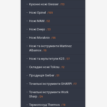
Кухонні ножі Giesser
113
Ножі Opinel
169
Ножі MAM
32
Ножі Deejo
33
Ножі Morakniv
96
Ножі та інструменти Martinez
Albainox
16
Ножі та мультитули K25
37
Складані ножі Tokisu
12
Продукція Gerber
31
Точильні інструменти SHARPI
17
Точильні інструменти Work
Sharp
24
Термопосуд Thermos
78