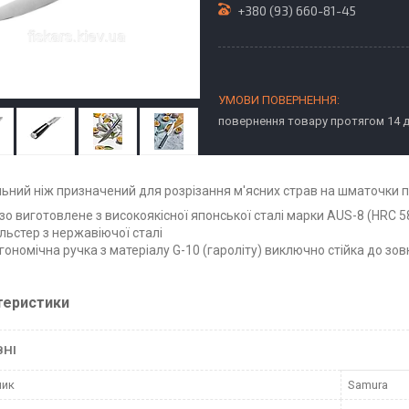
+380 (93) 660-81-45
повернення товару протягом 14 
ьний ніж призначений для розрізання м'ясних страв на шматочки під
зо виготовлене з високоякісної японської сталі марки AUS-8 (HRC 5
льстер з нержавіючої сталі
гономічна ручка з матеріалу G-10 (гароліту) виключно стійка до зов
теристики
ВНІ
ник
Samura