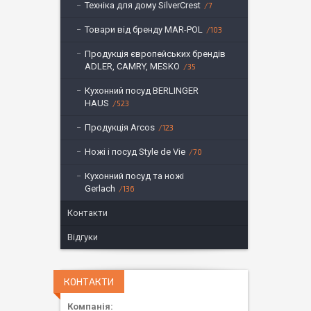
Техніка для дому SilverCrest
7
Товари від бренду MAR-POL
103
Продукція європейських брендів
ADLER, CAMRY, MESKO
35
Кухонний посуд BERLINGER
HAUS
523
Продукція Arcos
123
Ножі і посуд Style de Vie
70
Кухонний посуд та ножі
Gerlach
136
Контакти
Відгуки
КОНТАКТИ