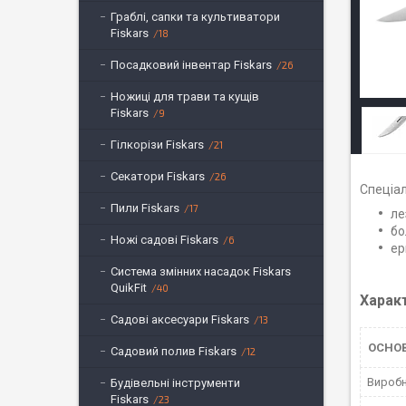
Граблі, сапки та культиватори
Fiskars
18
Посадковий інвентар Fiskars
26
Ножиці для трави та кущів
Fiskars
9
Гілкорізи Fiskars
21
Секатори Fiskars
26
Спеціал
Пили Fiskars
17
ле
бо
Ножі садові Fiskars
6
ер
Система змінних насадок Fiskars
QuikFit
40
Харак
Садові аксесуари Fiskars
13
ОСНО
Садовий полив Fiskars
12
Вироб
Будівельні інструменти
Fiskars
23