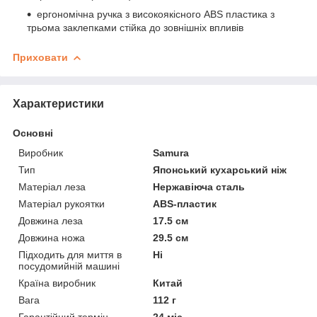
ергономічна ручка з високоякісного ABS пластика з
трьома заклепками стійка до зовнішніх впливів
Приховати
Характеристики
Основні
Виробник
Samura
Тип
Японський кухарський ніж
Матеріал леза
Нержавіюча сталь
Матеріал рукоятки
ABS-пластик
Довжина леза
17.5 см
Довжина ножа
29.5 см
Підходить для миття в
Ні
посудомийній машині
Країна виробник
Китай
Вага
112 г
Гарантійний термін
24 міс