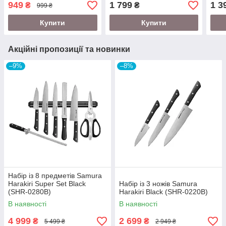
949
1 799
1 3
₴
₴
999 ₴
Купити
Купити
Акційні пропозиції та новинки
–9%
–8%
Набір із 8 предметів Samura
Harakiri Super Set Black
Набір із 3 ножів Samura
(SHR-0280B)
Harakiri Black (SHR-0220B)
В наявності
В наявності
4 999
2 699
₴
₴
5 499 ₴
2 949 ₴