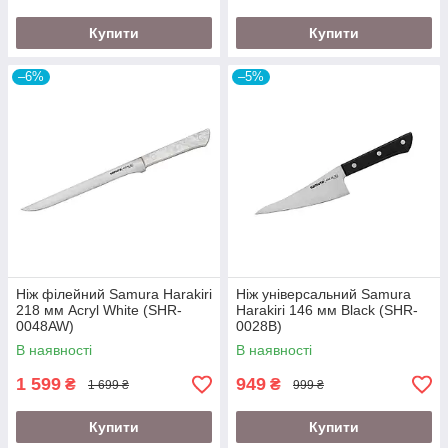
Купити
Купити
–6%
–5%
Ніж філейний Samura Harakiri
Ніж універсальний Samura
218 мм Acryl White (SHR-
Harakiri 146 мм Black (SHR-
0048AW)
0028B)
В наявності
В наявності
1 599
949
₴
₴
1 699 ₴
999 ₴
Купити
Купити