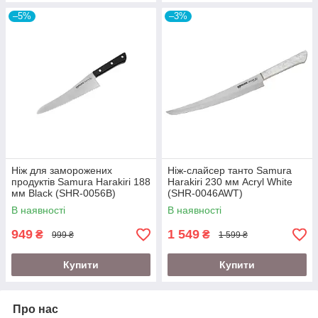
–5%
–3%
Ніж для заморожених
Ніж-слайсер танто Samura
продуктів Samura Harakiri 188
Harakiri 230 мм Acryl White
мм Black (SHR-0056B)
(SHR-0046AWT)
В наявності
В наявності
949
1 549
₴
₴
999 ₴
1 599 ₴
Купити
Купити
Про нас