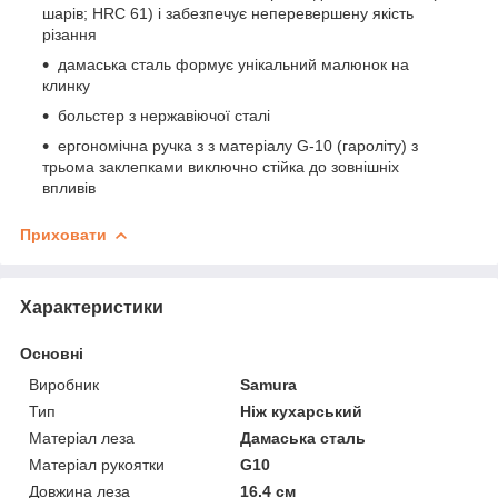
шарів; HRC 61) і забезпечує неперевершену якість
різання
дамаська сталь формує унікальний малюнок на
клинку
больстер з нержавіючої сталі
ергономічна ручка з з матеріалу G-10 (гароліту) з
трьома заклепками виключно стійка до зовнішніх
впливів
Приховати
Характеристики
Основні
Виробник
Samura
Тип
Ніж кухарський
Матеріал леза
Дамаська сталь
Матеріал рукоятки
G10
Довжина леза
16.4 см