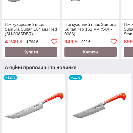
Ніж кухарський пчак
Ніж кухонний пчак Samura
Ніж 
Samura Sultan 164 мм Red
Sultan Pro 161 мм (SUP-
Sult
(SU-0085DBR)
0086)
Ston
4 249
949
899
₴
₴
4 799 ₴
999 ₴
Купити
Купити
Акційні пропозиції та новинки
–12%
–11%