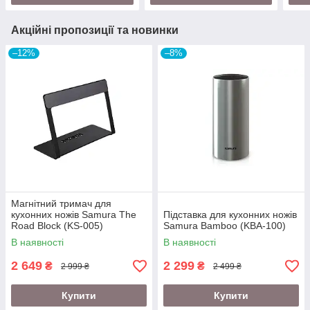
Акційні пропозиції та новинки
–12%
–8%
Магнітний тримач для
кухонних ножів Samura The
Підставка для кухонних ножів
Road Block (KS-005)
Samura Bamboo (KBA-100)
В наявності
В наявності
2 649
2 299
₴
₴
2 999 ₴
2 499 ₴
Купити
Купити