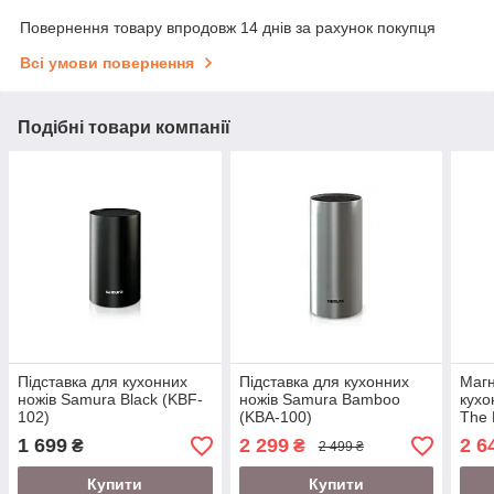
Повернення товару впродовж 14 днів за рахунок покупця
Всі умови повернення
Подібні товари компанії
Підставка для кухонних
Підставка для кухонних
Магн
ножів Samura Black (KBF-
ножів Samura Bamboo
кухо
102)
(KBA-100)
The 
1 699
2 299
2 6
₴
₴
2 499 ₴
Купити
Купити