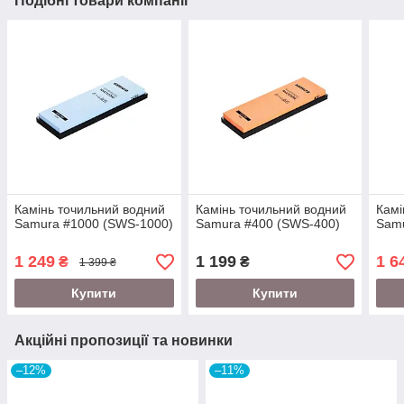
Подібні товари компанії
Камінь точильний водний
Камінь точильний водний
Камі
Samura #1000 (SWS-1000)
Samura #400 (SWS-400)
Samu
1 249
1 199
1 6
₴
₴
1 399 ₴
Купити
Купити
Акційні пропозиції та новинки
–12%
–11%