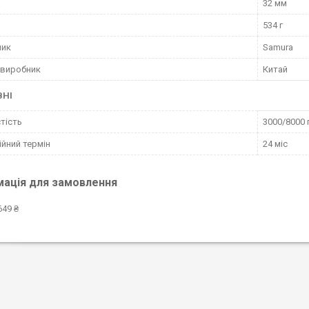
а
32 мм
534 г
ник
Samura
 виробник
Китай
ВНІ
тість
3000/8000 
ійний термін
24 міс
мація для замовлення
649 ₴