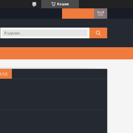
Кошик
0/U)