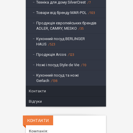
Техніка для дому SilverCrest
7
Товари від бренду MAR-POL
103
Продукція європейських брендів
ADLER, CAMRY, MESKO
35
Кухонний посуд BERLINGER
HAUS
523
Продукція Arcos
123
Ножі і посуд Style de Vie
70
Кухонний посуд та ножі
Gerlach
136
Контакти
Відгуки
КОНТАКТИ