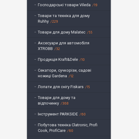
Господарські товари Vileda
19
Товари та техніка для дому
Ruhhy
229
Товари для дому Malatec
55
Аксесуари для автомобіля
XTROBB
32
Продукція Kraft&Dele
10
Секатори, сучкорізи, садові
ножиці Gardena
12
Лопати для снігу Fiskars
15
Товари для дому та
відпочинку
368
Інструмент PARKSIDE
60
Побутова техніка Clatronic, Profi
Cook, ProfiCare
60