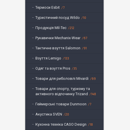
Термоси Esbit
7
Туристичний посуд Wildo
10
Продукція Mil-Tec
212
Рукавички Mechanix-Wear
67
Тактичне взуття Salomon
91
Взуття Lemigo
133
Одяг та взуття Pros
35
Товари для риболовлі Mivardi
69
Товари для спорту, туризму та
активного відпочинку Trizand
148
Геймерські товари Dunmoon
7
Акустика SVEN
20
Кухонна техніка CASO Design
18