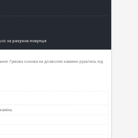
днів
за рахунок покупця
ння. Гумова основа не дозволяє каменю рухатись під
камінь