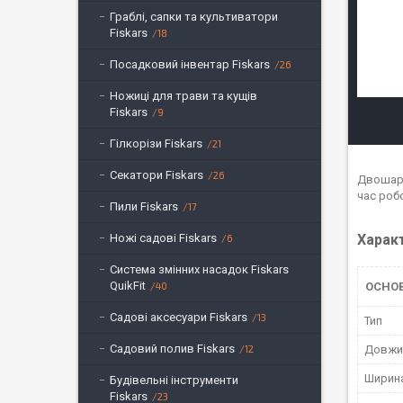
Граблі, сапки та культиватори
Fiskars
18
Посадковий інвентар Fiskars
26
Ножиці для трави та кущів
Fiskars
9
Гілкорізи Fiskars
21
Секатори Fiskars
26
Двошаро
час роб
Пили Fiskars
17
Харак
Ножі садові Fiskars
6
Система змінних насадок Fiskars
QuikFit
ОСНОВ
40
Садові аксесуари Fiskars
13
Тип
Садовий полив Fiskars
Довжи
12
Ширин
Будівельні інструменти
Fiskars
23