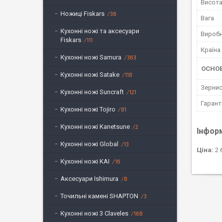
Висот
Ножиці Fiskars
36
Вага
Кухонні ножі та аксесуари
Вироб
Fiskars
111
Країна
Кухонні ножі Samura
363
ОСНО
Кухонні ножі Satake
118
Зернис
Кухонні ножі Suncraft
121
Гарант
Кухонні ножі Tojiro
81
Кухонні ножі Kanetsune
2
Інфор
Кухонні ножі Global
13
Ціна:
2 
Кухонні ножі KAI
16
Аксесуари Ishimura
8
Точильні камені SHAPTON
3
Кухонні ножі 3 Claveles
168