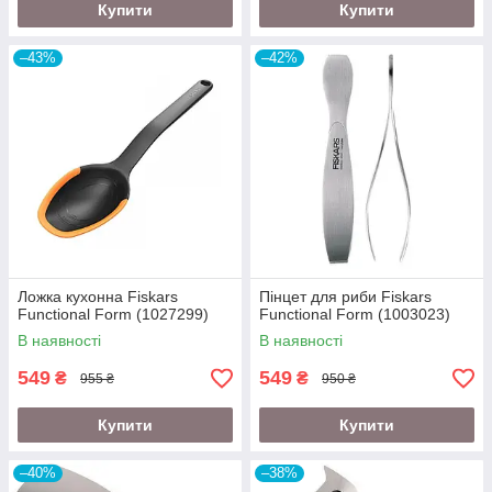
Купити
Купити
–43%
–42%
Ложка кухонна Fiskars
Пінцет для риби Fiskars
Functional Form (1027299)
Functional Form (1003023)
В наявності
В наявності
549
549
₴
₴
955 ₴
950 ₴
Купити
Купити
–40%
–38%