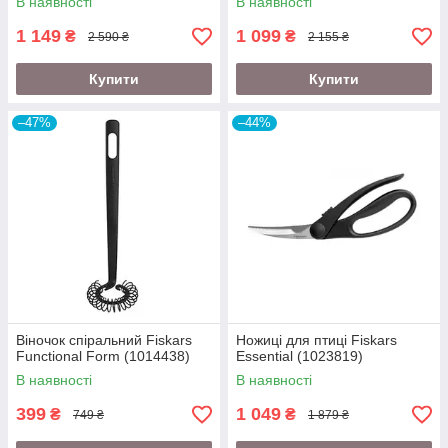
В наявності
В наявності
1 149
1 099
₴
₴
2 590 ₴
2 155 ₴
Купити
Купити
–47%
–44%
Віночок спіральний Fiskars
Ножиці для птиці Fiskars
Functional Form (1014438)
Essential (1023819)
В наявності
В наявності
399
1 049
₴
₴
749 ₴
1 879 ₴