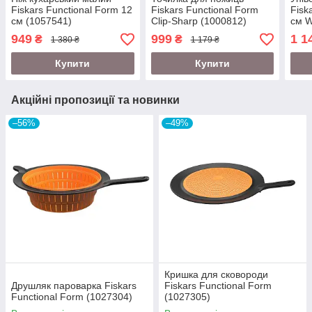
Fiskars Functional Form 12
Fiskars Functional Form
Fisk
см (1057541)
Clip-Sharp (1000812)
см W
949
999
1 1
₴
₴
1 380 ₴
1 179 ₴
Купити
Купити
Акційні пропозиції та новинки
–56%
–49%
Кришка для сковороди
Друшляк пароварка Fiskars
Fiskars Functional Form
Functional Form (1027304)
(1027305)