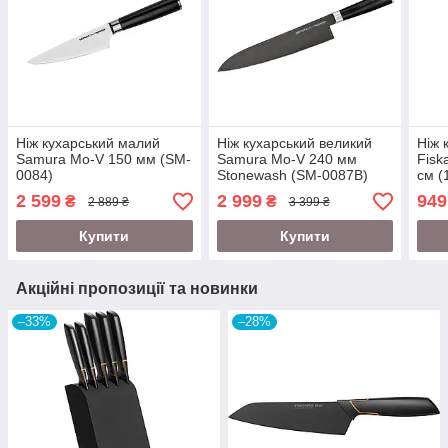
Ніж кухарський малий
Ніж кухарський великий
Ніж 
Samura Mo-V 150 мм (SM-
Samura Mo-V 240 мм
Fisk
0084)
Stonewash (SM-0087B)
см (
2 599
2 999
949
₴
₴
2 889 ₴
3 399 ₴
Купити
Купити
Акційні пропозиції та новинки
–33%
–28%