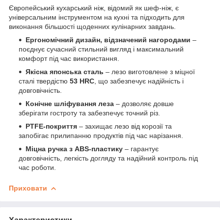
Європейський кухарський ніж, відомий як шеф-ніж, є
універсальним інструментом на кухні та підходить для
виконання більшості щоденних кулінарних завдань.
Ергономічний дизайн, відзначений нагородами
–
поєднує сучасний стильний вигляд і максимальний
комфорт під час використання.
Якісна японська сталь
– лезо виготовлене з міцної
сталі твердістю
53 HRC
, що забезпечує надійність і
довговічність.
Конічне шліфування леза
– дозволяє довше
зберігати гостроту та забезпечує точний різ.
PTFE-покриття
– захищає лезо від корозії та
запобігає прилипанню продуктів під час нарізання.
Міцна ручка з ABS-пластику
– гарантує
довговічність, легкість догляду та надійний контроль під
час роботи.
Приховати