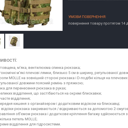
повернення товару протягом 14 
ивості:
товщена, м'яка, вентилюєма спинка рюкзака;
гономічні м'які плечові лямки, близько 5 см в ширину, регульованої дов
ропи MOLLE на зовнішній стороні рюкзака і D-подібні кільця на плечов
гульованої довжини поясний ремінь з пряжкою;
чка для перенесення рюкзака в руках;
великих відділення, що застібаються на окремі блискавки;
тчасте відділення;
передня кишеня з органайзером і додатковим відсіком на блискавці;
і відсіки рюкзака закриваються / відкриваються за допомогою 2-смугов
равління об'ємом рюкзака і додаткове кріплення багажу здійснюється з
кілька петель MOLLE;
реме відділення для гідросистеми.