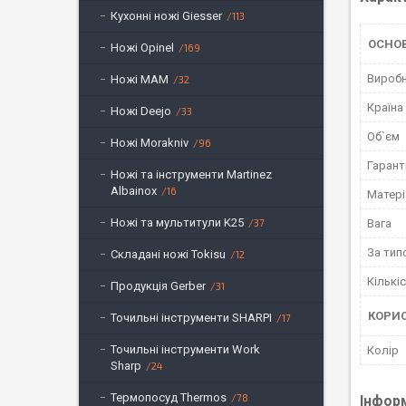
Кухонні ножі Giesser
113
ОСНО
Ножі Opinel
169
Вироб
Ножі MAM
32
Країна
Ножі Deejo
33
Об`єм
Ножі Morakniv
96
Гарант
Ножі та інструменти Martinez
Albainox
16
Матері
Ножі та мультитули K25
37
Вага
За тип
Складані ножі Tokisu
12
Кількі
Продукція Gerber
31
КОРИ
Точильні інструменти SHARPI
17
Точильні інструменти Work
Колір
Sharp
24
Термопосуд Thermos
78
Інфор