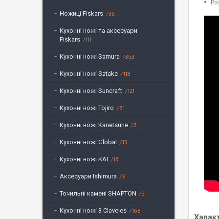
Ро
Ножиці Fiskars
36
Кухонні ножі та аксесуари
Fiskars
111
Кухонні ножі Samura
363
Кухонні ножі Satake
118
Кухонні ножі Suncraft
121
Кухонні ножі Tojiro
81
Кухонні ножі Kanetsune
2
Кухонні ножі Global
13
Кухонні ножі KAI
16
Аксесуари Ishimura
8
Точильні камені SHAPTON
3
Кухонні ножі 3 Claveles
168
Харак