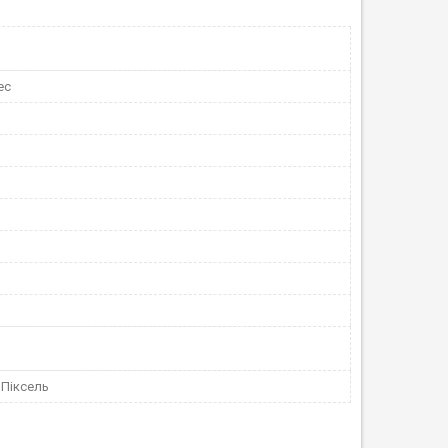
ec
Піксель