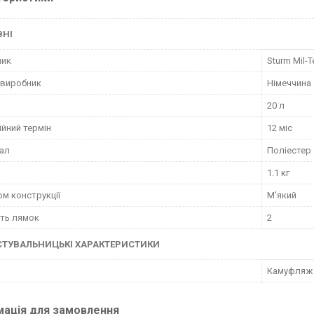
ВНІ
ник
Sturm Mil-T
 виробник
Німеччина
20 л
ійний термін
12 міс
ал
Поліестер
1.1 кг
ом конструкції
М'який
сть лямок
2
СТУВАЛЬНИЦЬКІ ХАРАКТЕРИСТИКИ
Камуфляж 
мація для замовлення