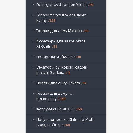
Господарські товари Vileda
19
Товари та техніка для дому
Ruhhy
229
Товари для дому Malatec
55
Аксесуари для автомобіля
XTROBB
32
Продукція Kraft&Dele
10
Секатори, сучкорізи, садові
ножиці Gardena
12
Лопати для снігу Fiskars
15
Товари для дому та
відпочинку
368
Інструмент PARKSIDE
60
Побутова техніка Clatronic, Profi
Cook, ProfiCare
60