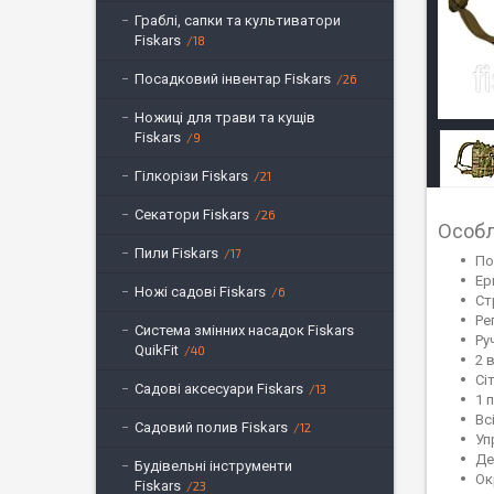
Граблі, сапки та культиватори
Fiskars
18
Посадковий інвентар Fiskars
26
Ножиці для трави та кущів
Fiskars
9
Гілкорізи Fiskars
21
Секатори Fiskars
26
Особл
Пили Fiskars
17
По
Ер
Ножі садові Fiskars
6
Ст
Ре
Система змінних насадок Fiskars
Ру
QuikFit
40
2 
Сі
Садові аксесуари Fiskars
13
1 
Вс
Садовий полив Fiskars
12
Уп
Де
Будівельні інструменти
Ок
Fiskars
23