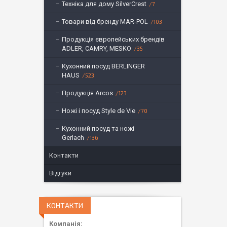
Техніка для дому SilverCrest
7
Товари від бренду MAR-POL
103
Продукція європейських брендів
ADLER, CAMRY, MESKO
35
Кухонний посуд BERLINGER
HAUS
523
Продукція Arcos
123
Ножі і посуд Style de Vie
70
Кухонний посуд та ножі
Gerlach
136
Контакти
Відгуки
КОНТАКТИ