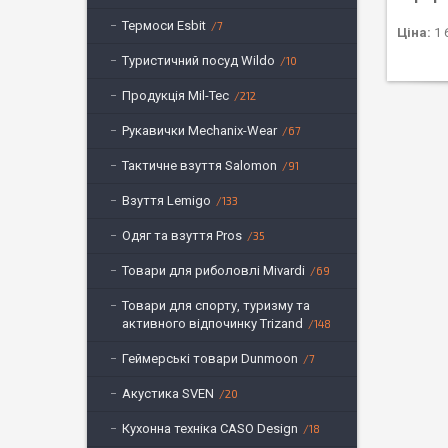
Термоси Esbit
7
Ціна:
1 
Туристичний посуд Wildo
10
Продукція Mil-Tec
212
Рукавички Mechanix-Wear
67
Тактичне взуття Salomon
91
Взуття Lemigo
133
Одяг та взуття Pros
35
Товари для риболовлі Mivardi
69
Товари для спорту, туризму та
активного відпочинку Trizand
148
Геймерські товари Dunmoon
7
Акустика SVEN
20
Кухонна техніка CASO Design
18