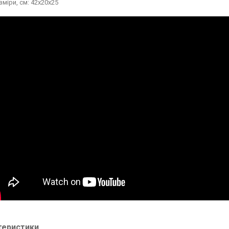
зміри, см:
42х20х25
теристики