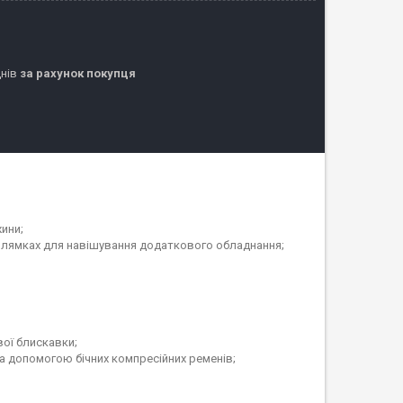
днів
за рахунок покупця
жини;
их лямках для навішування додаткового обладнання;
ої блискавки;
а допомогою бічних компресійних ременів;