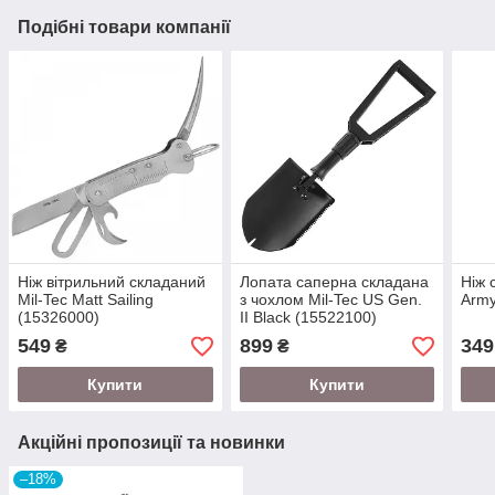
Подібні товари компанії
Ніж вітрильний складаний
Лопата саперна складана
Ніж 
Mil-Tec Matt Sailing
з чохлом Mil-Tec US Gen.
Army
(15326000)
II Black (15522100)
549
899
349
₴
₴
Купити
Купити
Акційні пропозиції та новинки
–18%