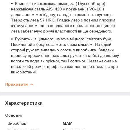
Клинок - високоякісна німецька (ThyssenKrupp)
нержавіюча сталь AISI 420 у поєднанні з VG-10 з
додаванням молібдену, ванадію, кремнію та вуглецю.
Твердість леза 57 HRC. Гладке лезо з повним плоским
заточуванням, що в поєднанні з невеликою товщиною
леза забезпечує ріжучі властивості вище середнього.
Рукоять - із цільного шматка міцного, світлого бука.
Посилений з боку леза металевим кільцем. На одній
стороні рукояті випалено логотип виробника. Завдяки
процесу просочення накладка рукоятки стійка до впливу
вологи та води як прісної, так і солоної. Незважаючи на
невеликий розмір, профіль захоплення не стомлює при
використанні.
Приховати
Характеристики
Основні
Виробник
MAM