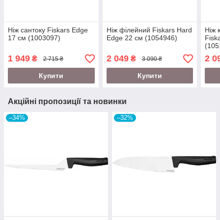
Ніж сантоку Fiskars Edge
Ніж філейний Fiskars Hard
Ніж 
17 см (1003097)
Edge 22 см (1054946)
Fisk
(105
1 949
2 049
2 0
₴
₴
2 715 ₴
3 090 ₴
Купити
Купити
Акційні пропозиції та новинки
–34%
–32%