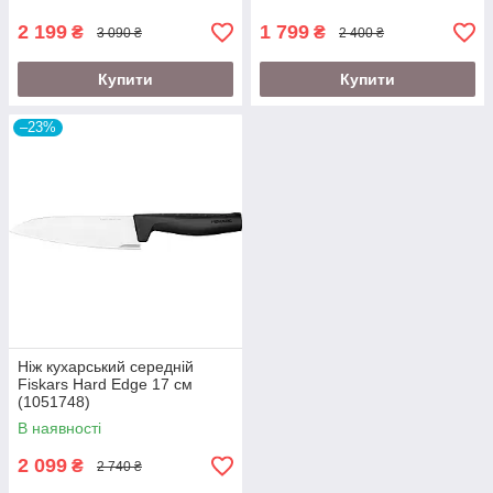
2 199
1 799
₴
₴
3 090 ₴
2 400 ₴
Купити
Купити
–23%
Ніж кухарський середній
Fiskars Hard Edge 17 см
(1051748)
В наявності
2 099
₴
2 740 ₴