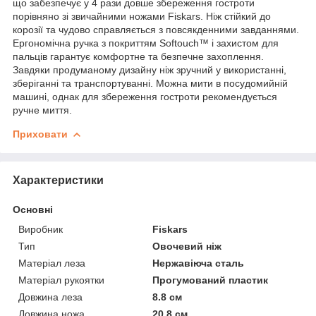
що забезпечує у 4 рази довше збереження гостроти
порівняно зі звичайними ножами Fiskars. Ніж стійкий до
корозії та чудово справляється з повсякденними завданнями.
Ергономічна ручка з покриттям Softouch™ і захистом для
пальців гарантує комфортне та безпечне захоплення.
Завдяки продуманому дизайну ніж зручний у використанні,
зберіганні та транспортуванні. Можна мити в посудомийній
машині, однак для збереження гостроти рекомендується
ручне миття.
Приховати
Характеристики
Основні
Виробник
Fiskars
Тип
Овочевий ніж
Матеріал леза
Нержавіюча сталь
Матеріал рукоятки
Прогумований пластик
Довжина леза
8.8 см
Довжина ножа
20.8 см