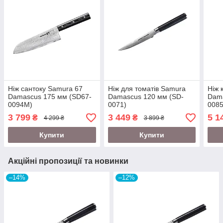
Ніж сантоку Samura 67
Ніж для томатів Samura
Ніж 
Damascus 175 мм (SD67-
Damascus 120 мм (SD-
Dama
0094M)
0071)
0085
3 799
3 449
5 1
₴
₴
4 299 ₴
3 899 ₴
Купити
Купити
Акційні пропозиції та новинки
–14%
–12%