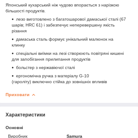
Японський кухарський ніж чудово впорається з нарізкою
більшості продуктів.
лезо виготовлено з багатошарової дамаської сталі (67
шарів; HRC 61) і забезпечує неперевершену якість
різання
дамаська сталь формує унікальний малюнок на
клинку
спеціальні виїмки на лезі створюють повітряні кишені
для запобігання прилипання продуктів
больстер з нержавіючої сталі
ергономічна ручка з матеріалу G-10
(гароліту) виключно стійка до зовнішніх впливів
Приховати
Характеристики
Основні
Виробник
Samura