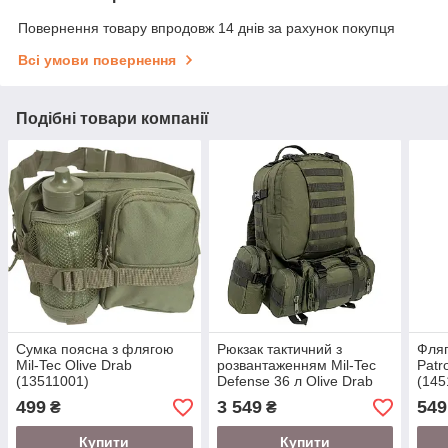
Повернення товару впродовж 14 днів за рахунок покупця
Всі умови повернення
Подібні товари компанії
Сумка поясна з флягою
Рюкзак тактичний з
Фляг
Mil-Tec Olive Drab
розвантаженням Mil-Tec
Patr
(13511001)
Defense 36 л Olive Drab
(145
(14045001)
499
3 549
549
₴
₴
Купити
Купити