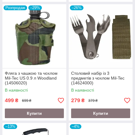
Розпродаж
–29%
–26%
Фляга з чашкою та чохлом
Столовий набір із 3
Mil-Tec US 0.9 л Woodland
предметів з чохлом Mil-Tec
(14506020)
(14624000)
В наявності
В наявності
499
279
₴
₴
699 ₴
379 ₴
Купити
Купити
–13%
–4%