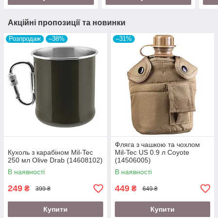
Акційні пропозиції та новинки
Розпродаж
–38%
–31%
Фляга з чашкою та чохлом
Кухоль з карабіном Mil-Tec
Mil-Tec US 0.9 л Coyote
250 мл Olive Drab (14608102)
(14506005)
В наявності
В наявності
249
449
₴
₴
399 ₴
649 ₴
Купити
Купити