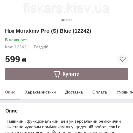
Ніж Morakniv Pro (S) Blue (12242)
В наявності
Код: 12242
Роздріб
599
₴
Купити
Опис
Характеристики
Доставка
Оплата
Умови п
Опис
Надійний і функціональний, цей універсальний ремісничий
ніж стане чудовим помічником як у щоденній роботі, так і в
екстремальних умовах. Його міцна конструкція та якісні