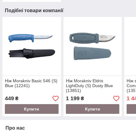
Подібні товари компанії
Ніж Morakniv Basic 546 (S)
Ніж Morakniv Eldris
Ніж 
Blue (12241)
LightDuty (S) Dusty Blue
Comp
(13851)
(135
449
1 199
1 4
₴
₴
Купити
Купити
Про нас