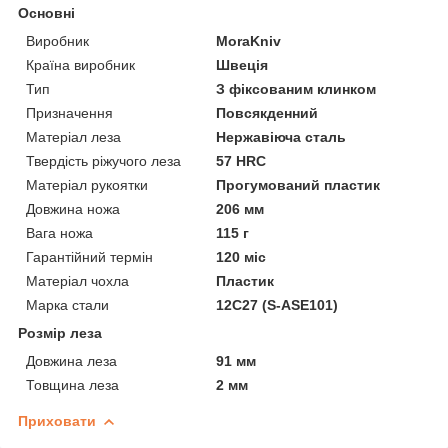
Основні
Виробник
MoraKniv
Країна виробник
Швеція
Тип
З фіксованим клинком
Призначення
Повсякденний
Матеріал леза
Нержавіюча сталь
Твердість ріжучого леза
57 HRC
Матеріал рукоятки
Прогумований пластик
Довжина ножа
206 мм
Вага ножа
115 г
Гарантійний термін
120 міс
Матеріал чохла
Пластик
Марка стали
12C27 (S-ASE101)
Розмір леза
Довжина леза
91 мм
Товщина леза
2 мм
Приховати