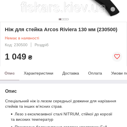
Ніж для стейка Arcos Riviera 130 мм (230500)
Немає в наявності
Код: 230500
Роздріб
1 049
₴
Опис
Характеристики
Доставка
Оплата
Умови п
Опис
Спеціальний ніж із лезом середньої довжини для нарізання
стейків та інших м'ясних страв.
Лезо з ексклюзивної сталі NITRUM, стійкої до корозії
та високих температур
Прекрасне балансування завдяки хвостовику Full