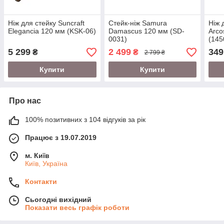
Ніж для стейку Suncraft
Стейк-ніж Samura
Ніж 
Elegancia 120 мм (KSK-06)
Damascus 120 мм (SD-
Arco
0031)
(145
5 299
2 499
349
₴
₴
2 799 ₴
Купити
Купити
Про нас
100% позитивних з 104 відгуків за рік
Працює з 19.07.2019
м. Київ
Київ, Україна
Контакти
Сьогодні вихідний
Показати весь графік роботи