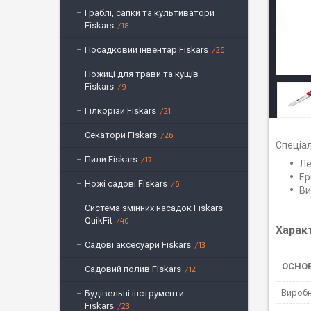
Граблі, сапки та культиватори
Fiskars
18
Посадковий інвентар Fiskars
26
Ножиці для трави та кущів
Fiskars
9
Гілкорізи Fiskars
21
Секатори Fiskars
26
Спеціал
Пили Fiskars
17
Ле
Ер
Ножі садові Fiskars
6
Ви
Система змінних насадок Fiskars
QuikFit
40
Харак
Садові аксесуари Fiskars
13
ОСНО
Садовий полив Fiskars
12
Вироб
Будівельні інструменти
Fiskars
23