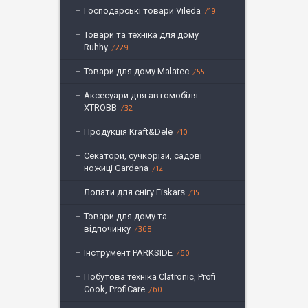
Господарські товари Vileda
19
Товари та техніка для дому
Ruhhy
229
Товари для дому Malatec
55
Аксесуари для автомобіля
XTROBB
32
Продукція Kraft&Dele
10
Секатори, сучкорізи, садові
ножиці Gardena
12
Лопати для снігу Fiskars
15
Товари для дому та
відпочинку
368
Інструмент PARKSIDE
60
Побутова техніка Clatronic, Profi
Cook, ProfiCare
60