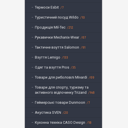
Термоси Esbit
7
Туристичний посуд Wildo
10
Продукція Mil-Tec
212
Рукавички Mechanix-Wear
67
Тактичне взуття Salomon
91
Взуття Lemigo
133
Одяг та взуття Pros
35
Товари для риболовлі Mivardi
69
Товари для спорту, туризму та
активного відпочинку Trizand
148
Геймерські товари Dunmoon
7
Акустика SVEN
20
Кухонна техніка CASO Design
18