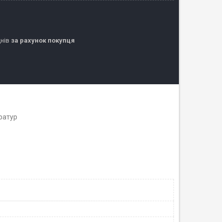
днів
за рахунок покупця
ератур