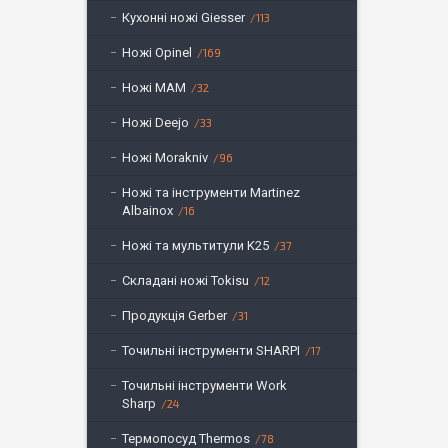
Кухонні ножі Giesser
113
Ножі Opinel
169
Ножі MAM
32
Ножі Deejo
33
Ножі Morakniv
96
Ножі та інструменти Martinez
Albainox
16
Ножі та мультитули K25
37
Складані ножі Tokisu
12
Продукція Gerber
31
Точильні інструменти SHARPI
17
Точильні інструменти Work
Sharp
24
Термопосуд Thermos
78