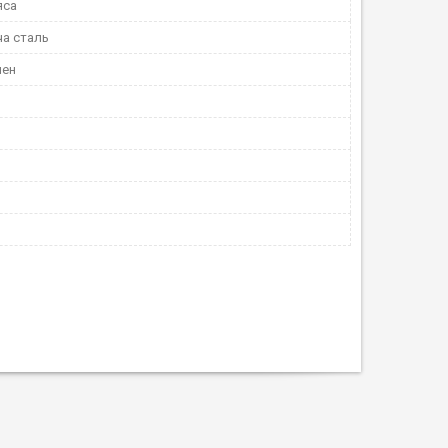
яса
а сталь
лен