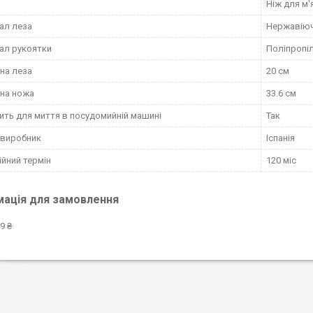
Ніж для м'
ал леза
Нержавіюч
ал рукоятки
Поліпропі
на леза
20 см
на ножа
33.6 см
ить для миття в посудомийній машині
Так
 виробник
Іспанія
ійний термін
120 міс
мація для замовлення
9 ₴