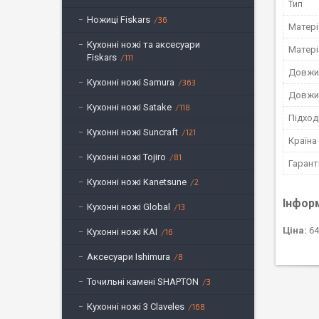
Тип
Ножиці Fiskars
36
Матері
Кухонні ножі та аксесуари
Матері
Fiskars
111
Довжи
Кухонні ножі Samura
363
Довжи
Кухонні ножі Satake
118
Підход
Кухонні ножі Suncraft
121
Країна
Кухонні ножі Tojiro
81
Гарант
Кухонні ножі Kanetsune
2
Інфор
Кухонні ножі Global
13
Ціна:
64
Кухонні ножі KAI
16
Аксесуари Ishimura
8
Точильні камені SHAPTON
3
Кухонні ножі 3 Claveles
168