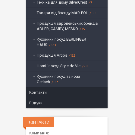
Техніка для дому SilverCrest
7
Товари від бренду MAR-POL
103
Продукція європейських брендів
ADLER, CAMRY, MESKO
35
Кухонний посуд BERLINGER
HAUS
523
Продукція Arcos
123
Ножі і посуд Style de Vie
70
Кухонний посуд та ножі
Gerlach
136
Контакти
Відгуки
КОНТАКТИ