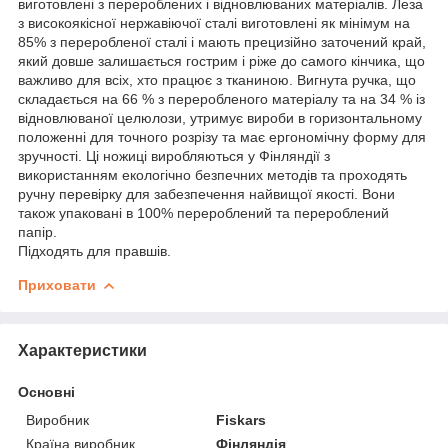
виготовлені з перероблених і відновлюваних матеріалів. Леза
з високоякісної нержавіючої сталі виготовлені як мінімум на
85% з переробленої сталі і мають прецизійно заточений край,
який довше залишається гострим і ріже до самого кінчика, що
важливо для всіх, хто працює з тканиною. Вигнута ручка, що
складається на 66 % з переробленого матеріалу та на 34 % із
відновлюваної целюлози, утримує вироби в горизонтальному
положенні для точного розрізу та має ергономічну форму для
зручності. Ці ножиці виробляються у Фінляндії з
використанням екологічно безпечних методів та проходять
ручну перевірку для забезпечення найвищої якості. Вони
також упаковані в 100% перероблений та перероблений
папір.
Підходять для правшів.
Приховати
Характеристики
Основні
Виробник
Fiskars
Країна виробник
Фінляндія