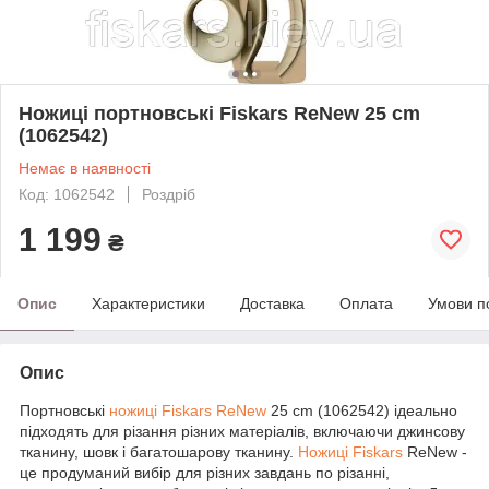
Ножиці портновські Fiskars ReNew 25 cm
(1062542)
Немає в наявності
Код: 1062542
Роздріб
1 199
₴
Опис
Характеристики
Доставка
Оплата
Умови п
Опис
Портновські
ножиці Fiskars ReNew
25 cm (1062542) ідеально
підходять для різання різних матеріалів, включаючи джинсову
тканину, шовк і багатошарову тканину.
Ножиці Fiskars
ReNew -
це продуманий вибір для різних завдань по різанні,