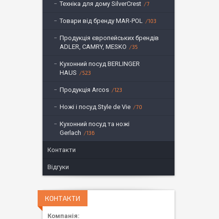
Техніка для дому SilverCrest
7
Товари від бренду MAR-POL
103
Продукція європейських брендів
ADLER, CAMRY, MESKO
35
Кухонний посуд BERLINGER
HAUS
523
Продукція Arcos
123
Ножі і посуд Style de Vie
70
Кухонний посуд та ножі
Gerlach
136
Контакти
Відгуки
КОНТАКТИ