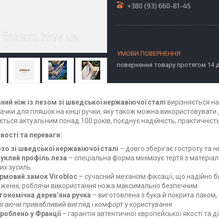
+380 (93) 660-81-45
повернення товару протягом 14 
ний ніж із лезом зі шведської нержавіючої сталі
вирізняється на
ачки для пляшок на кінці ручки, яку також можна використовувати 
ться актуальним понад 100 років, поєднує надійність, практичність 
вості та переваги:
зо зі
шведської нержавіючої
сталі
– довго зберігає гостроту та 
уклий профіль леза
– спеціальна форма мінімізує тертя з матеріа
их зусиль.
рмовий замок Virobloc
– сучасний механізм фіксації, що надійно бл
женні, роблячи використання ножа максимально безпечним.
гономічна дерев’яна ручка
– виготовлена з бука й покрита лаком, 
ігаючи привабливий вигляд і комфорт у користуванні.
роблено у Франції
– гарантія автентичної європейської якості та 