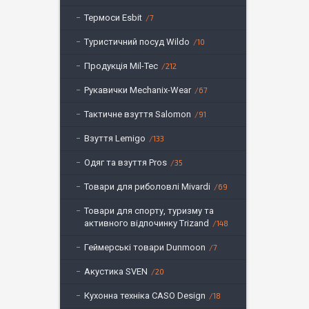
Термоси Esbit
7
Туристичний посуд Wildo
10
Продукція Mil-Tec
212
Рукавички Mechanix-Wear
67
Тактичне взуття Salomon
91
Взуття Lemigo
133
Одяг та взуття Pros
35
Товари для риболовлі Mivardi
69
Товари для спорту, туризму та
активного відпочинку Trizand
148
Геймерські товари Dunmoon
7
Акустика SVEN
20
Кухонна техніка CASO Design
18