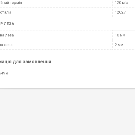
ійний термін
120 міс
 стали
12C27
Р ЛЕЗА
на леза
10 мм
а леза
2 мм
мація для замовлення
549 ₴