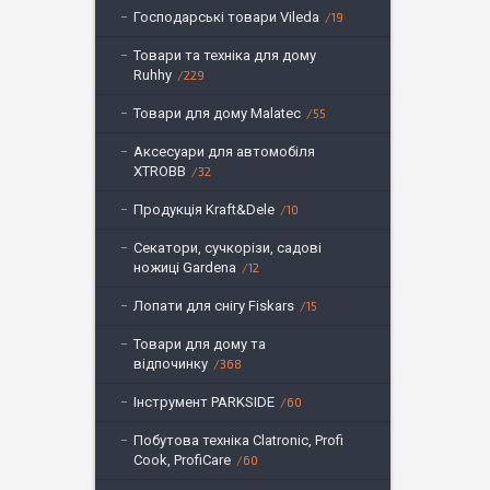
Господарські товари Vileda
19
Товари та техніка для дому
Ruhhy
229
Товари для дому Malatec
55
Аксесуари для автомобіля
XTROBB
32
Продукція Kraft&Dele
10
Секатори, сучкорізи, садові
ножиці Gardena
12
Лопати для снігу Fiskars
15
Товари для дому та
відпочинку
368
Інструмент PARKSIDE
60
Побутова техніка Clatronic, Profi
Cook, ProfiCare
60