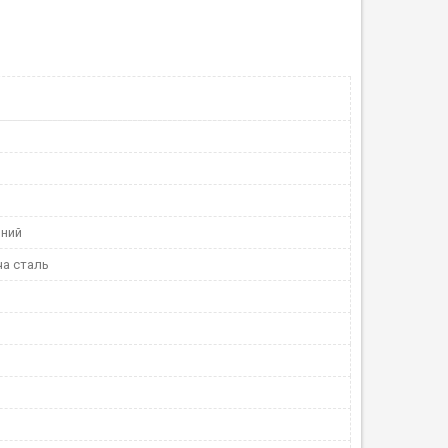
ний
а сталь