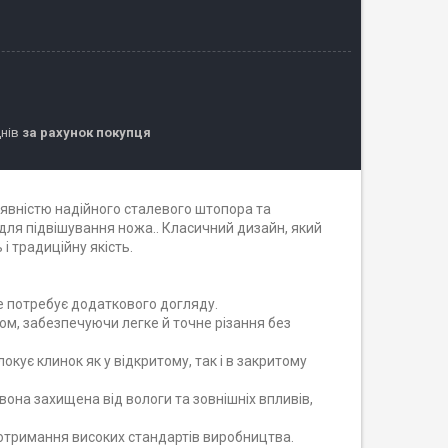
днів
за рахунок покупця
явністю надійного сталевого штопора та
для підвішування ножа.. Класичний дизайн, який
і традиційну якість.
не потребує додаткового догляду.
лом, забезпечуючи легке й точне різання без
окує клинок як у відкритому, так і в закритому
вона захищена від вологи та зовнішніх впливів,
дотримання високих стандартів виробництва.