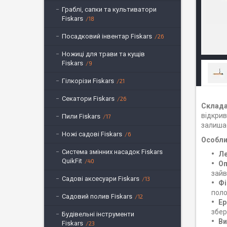
Граблі, сапки та культиватори
Fiskars
18
Посадковий інвентар Fiskars
26
Ножиці для трави та кущів
Fiskars
9
Гілкорізи Fiskars
21
Секатори Fiskars
26
Склада
відкрив
Пили Fiskars
17
залишає
Ножі садові Fiskars
6
Особли
Система змінних насадок Fiskars
Ле
QuikFit
40
Оп
зайв
Садові аксесуари Fiskars
13
Фі
поло
Садовий полив Fiskars
12
Ер
збер
Будівельні інструменти
Ви
Fiskars
23