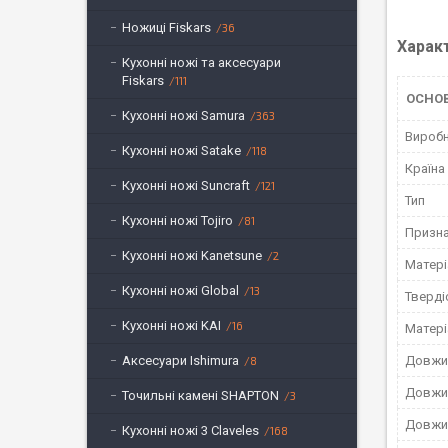
Ножиці Fiskars
36
Харак
Кухонні ножі та аксесуари
Fiskars
111
ОСНО
Кухонні ножі Samura
363
Вироб
Кухонні ножі Satake
118
Країна
Кухонні ножі Suncraft
121
Тип
Кухонні ножі Tojiro
81
Призн
Кухонні ножі Kanetsune
2
Матері
Кухонні ножі Global
13
Тверді
Кухонні ножі KAI
16
Матері
Аксесуари Ishimura
Довжи
8
Довжи
Точильні камені SHAPTON
3
Довжин
Кухонні ножі 3 Claveles
168