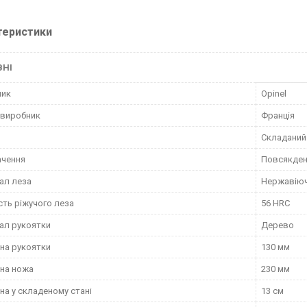
теристики
ВНІ
ник
Opinel
 виробник
Франція
Складаний
ачення
Повсякден
ал леза
Нержавіюч
сть ріжучого леза
56 HRC
ал рукоятки
Дерево
на рукоятки
130 мм
на ножа
230 мм
а у складеному стані
13 см