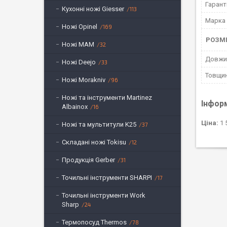
Гарант
Кухонні ножі Giesser
113
Марка
Ножі Opinel
169
РОЗМІ
Ножі MAM
32
Довжи
Ножі Deejo
33
Товщин
Ножі Morakniv
96
Ножі та інструменти Martinez
Інфор
Albainox
16
Ціна:
1 
Ножі та мультитули K25
37
Складані ножі Tokisu
12
Продукція Gerber
31
Точильні інструменти SHARPI
17
Точильні інструменти Work
Sharp
24
Термопосуд Thermos
78