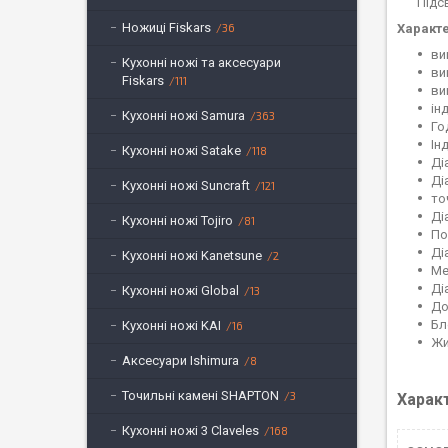
Підс
Ножиці Fiskars
36
Характ
ви
Кухонні ножі та аксесуари
ви
Fiskars
111
ви
ін
Кухонні ножі Samura
363
Го
Ін
Кухонні ножі Satake
118
Ді
Ді
Кухонні ножі Suncraft
121
то
Ді
Кухонні ножі Tojiro
81
По
Ді
Кухонні ножі Kanetsune
2
Ме
Ді
Кухонні ножі Global
13
До
Бл
Кухонні ножі KAI
16
Жи
Аксесуари Ishimura
8
Точильні камені SHAPTON
3
Харак
Кухонні ножі 3 Claveles
168