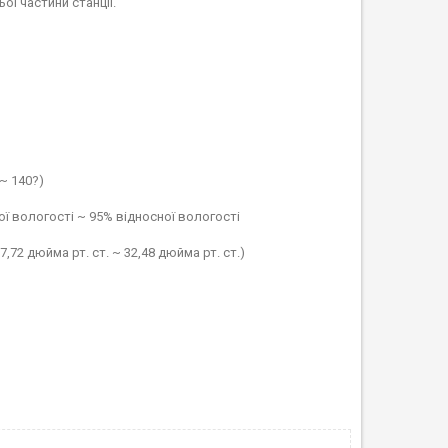
ї частини станції.
~ 140?)
ої вологості ~ 95% відносної вологості
72 дюйма рт. ст. ~ 32,48 дюйма рт. ст.)