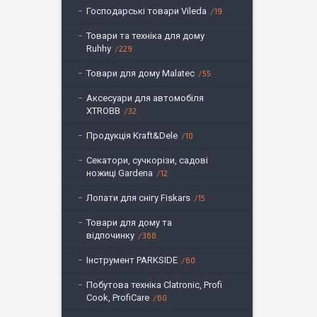
Господарські товари Vileda
19
Товари та техніка для дому
Ruhhy
229
Товари для дому Malatec
55
Аксесуари для автомобіля
XTROBB
32
Продукція Kraft&Dele
10
Секатори, сучкорізи, садові
ножиці Gardena
12
Лопати для снігу Fiskars
15
Товари для дому та
відпочинку
368
Інструмент PARKSIDE
60
Побутова техніка Clatronic, Profi
Cook, ProfiCare
60