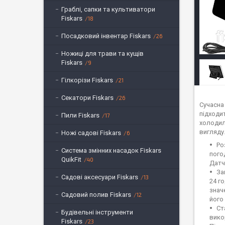
Граблі, сапки та культиватори
Fiskars
18
Посадковий інвентар Fiskars
26
Ножиці для трави та кущів
Fiskars
9
Гілкорізи Fiskars
21
Секатори Fiskars
26
Сучасна
підходит
Пили Fiskars
17
холодил
вигляду
Ножі садові Fiskars
6
Ро
Система змінних насадок Fiskars
пого
QuikFit
40
Датч
За
Садові аксесуари Fiskars
13
24 г
знач
Садовий полив Fiskars
12
його
Ст
Будівельні інструменти
вико
Fiskars
23