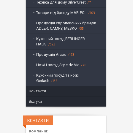
Техніка для дому SilverCrest
7
Товари від бренду MAR-POL
103
Продукція європейських брендів
ADLER, CAMRY, MESKO
35
Кухонний посуд BERLINGER
HAUS
523
Продукція Arcos
123
Ножі і посуд Style de Vie
70
Кухонний посуд та ножі
Gerlach
136
Контакти
Відгуки
КОНТАКТИ