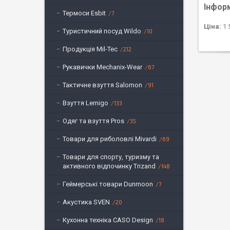
Інфор
Термоси Esbit
7
Ціна:
1 
Туристичний посуд Wildo
10
Продукція Mil-Tec
212
Рукавички Mechanix-Wear
67
Тактичне взуття Salomon
91
Взуття Lemigo
133
Одяг та взуття Pros
35
Товари для риболовлі Mivardi
69
Товари для спорту, туризму та
активного відпочинку Trizand
148
Геймерські товари Dunmoon
7
Акустика SVEN
20
Кухонна техніка CASO Design
18