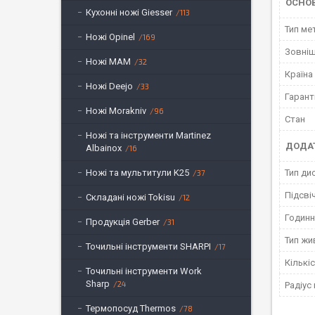
ОСНО
Кухонні ножі Giesser
113
Тип ме
Ножі Opinel
169
Зовніш
Ножі MAM
32
Країна
Ножі Deejo
33
Гарант
Ножі Morakniv
96
Стан
Ножі та інструменти Martinez
ДОДАТ
Albainox
16
Ножі та мультитули K25
Тип ди
37
Підсві
Складані ножі Tokisu
12
Годинн
Продукція Gerber
31
Тип жи
Точильні інструменти SHARPI
17
Кількі
Точильні інструменти Work
Sharp
24
Радіус
Термопосуд Thermos
78