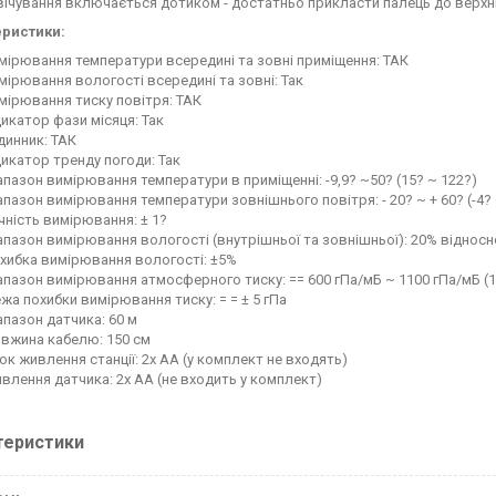
вічування включається дотиком - достатньо прикласти палець до верхньо
еристики:
мірювання температури всередині та зовні приміщення: ТАК
мірювання вологості всередині та зовні: Так
мірювання тиску повітря: ТАК
дикатор фази місяця: Так
динник: ТАК
дикатор тренду погоди: Так
апазон вимірювання температури в приміщенні: -9,9? ~50? (15? ~ 122?)
апазон вимірювання температури зовнішнього повітря: - 20? ~ + 60? (-4? 
чність вимірювання: ± 1?
апазон вимірювання вологості (внутрішньої та зовнішньої): 20% відносн
хибка вимірювання вологості: ±5%
апазон вимірювання атмосферного тиску: == 600 гПа/мБ ~ 1100 гПа/мБ (17,
жа похибки вимірювання тиску: = = ± 5 гПа
апазон датчика: 60 м
вжина кабелю: 150 см
ок живлення станції: 2x АА (у комплект не входять)
влення датчика: 2x AA (не входить у комплект)
теристики