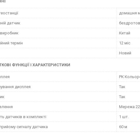
ВНІ
теостанції
домашня м
ній датчик
бездрото
 виробник
Китай
ійний термін
12 міс
Новий
КОВІ ФУНКЦІЇ І ХАРАКТЕРИСТИКИ
сплея
РК Кольор
чування дисплея
Так
ик
Так
влення
Мережа 22
сть датчиків в комплекті
1 шт.
 прийому сигналу датчика
60 м