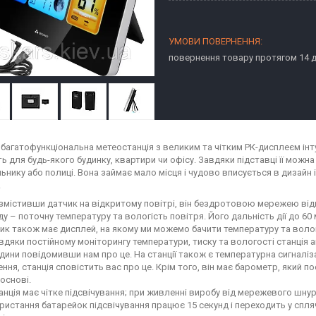
повернення товару протягом 14 
 багатофункціональна метеостанція з великим та чітким РК-дисплеєм інту
ь для будь-якого будинку, квартири чи офісу. Завдяки підставці її можна
ьнику або полиці. Вона займає мало місця і чудово вписується в дизай
.
змістивши датчик на відкритому повітрі, він бездротовою мережею від
ду – поточну температуру та вологість повітря. Його дальність дії до 60 
ик також має дисплей, на якому ми можемо бачити температуру та волог
вдяки постійному моніторингу температури, тиску та вологості станція а
одини повідомивши нам про це. На станції також є температурна сигналіз
ення, станція сповістить вас про це. Крім того, він має барометр, який по
 основі.
анція має чітке підсвічування; при живленні виробу від мережевого шнура
ристання батарейок підсвічування працює 15 секунд і переходить у спля