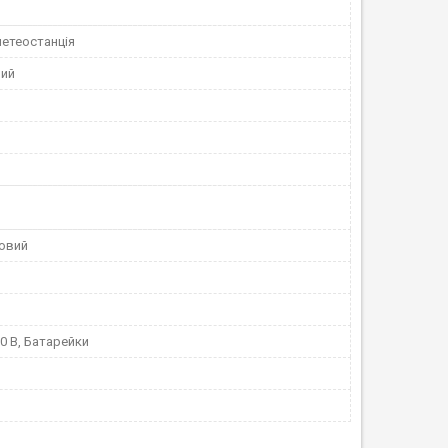
етеостанція
вий
овий
0 В, Батарейки