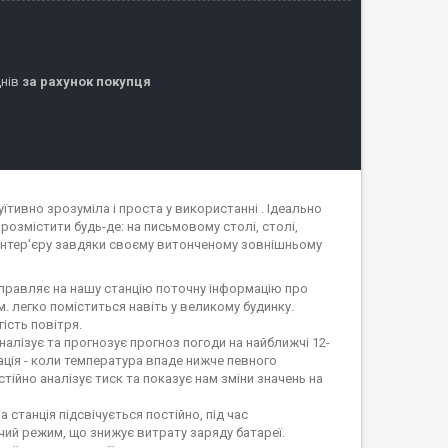
днів
за рахунок покупця
їтивно зрозуміла і проста у використанні . Ідеально
 розмістити будь-де: на письмовому столі, столі,
н інтер'єру завдяки своєму витонченому зовнішньому
правляє на нашу станцію поточну інформацію про
м. легко поміститься навіть у великому будинку.
ість повітря.
налізує та прогнозує прогноз погоди на найближчі 12-
ація - коли температура впаде нижче певного
стійно аналізує тиск та показує нам зміни значень на
 станція підсвічується постійно, під час
чий режим, що знижує витрату заряду батареї.