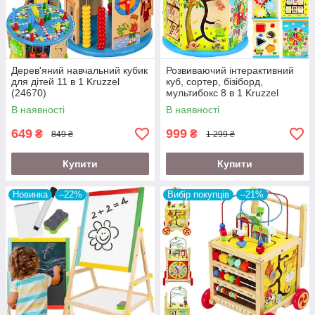
Дерев'яний навчальний кубик
Розвиваючий інтерактивний
для дітей 11 в 1 Kruzzel
куб, сортер, бізіборд,
(24670)
мультибокс 8 в 1 Kruzzel
(22429)
В наявності
В наявності
649
999
₴
₴
849 ₴
1 299 ₴
Купити
Купити
Новинка
–22%
Вибір покупців
–21%