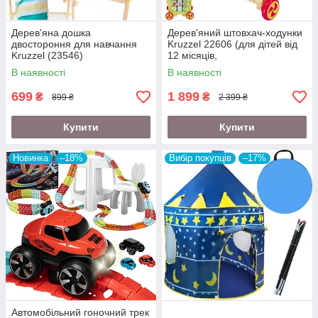
Дерев'яна дошка
Дерев'яний штовхач-ходунки
двостороння для навчання
Kruzzel 22606 (для дітей від
Kruzzel (23546)
12 місяців,
багатофункціональний,
В наявності
В наявності
натуральне дерево)
699
1 899
₴
₴
899 ₴
2 399 ₴
Купити
Купити
Новинка
–18%
Вибір покупців
–17%
Автомобільний гоночний трек