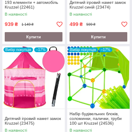
193 елементи + автомобіль
Дитячий ігровий намет замок
Kruzzel (22461)
Kruzzel синій (23474)
В наявності
В наявності
939
499
₴
₴
1 149 ₴
599 ₴
Купити
Купити
Вибір покупців
–17%
Вибір покупців
–17%
Набір будівельних блоків,
Дитячий ігровий намет замок
соломинки, палички, труби
Kruzzel (23475)
100 шт Kruzzel (24536)
В наявності
В наявності