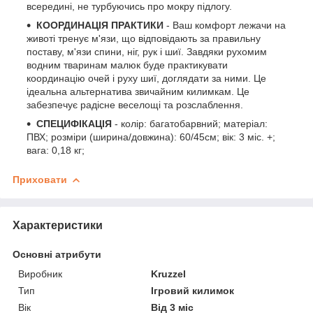
всередині, не турбуючись про мокру підлогу.
КООРДИНАЦІЯ ПРАКТИКИ
- Ваш комфорт лежачи на
животі тренує м'язи, що відповідають за правильну
поставу, м'язи спини, ніг, рук і шиї. Завдяки рухомим
водним тваринам малюк буде практикувати
координацію очей і руху шиї, доглядати за ними. Це
ідеальна альтернатива звичайним килимкам. Це
забезпечує радісне веселощі та розслаблення.
СПЕЦИФІКАЦІЯ
- колір: багатобарвний; матеріал:
ПВХ; розміри (ширина/довжина): 60/45см; вік: 3 міс. +;
вага: 0,18 кг;
Приховати
Характеристики
Основні атрибути
Виробник
Kruzzel
Тип
Ігровий килимок
Вік
Від 3 міс