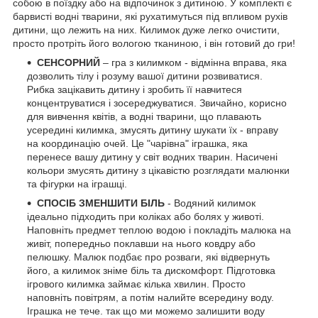
собою в поїздку або на відпочинок з дитиною. У комплекті є
барвисті водні тварини, які рухатимуться під впливом рухів
дитини, що лежить на них. Килимок дуже легко очистити,
просто протріть його вологою тканиною, і він готовий до гри!
СЕНСОРНИЙ
– гра з килимком - відмінна вправа, яка
дозволить тілу і розуму вашої дитини розвиватися.
Рибка зацікавить дитину і зробить її навчитеся
концентруватися і зосереджуватися. Звичайно, корисно
для вивчення квітів, а водні тварини, що плавають
усередині килимка, змусять дитину шукати їх - вправу
на координацію очей. Це "чарівна" іграшка, яка
перенесе вашу дитину у світ водних тварин. Насичені
кольори змусять дитину з цікавістю розглядати малюнки
та фігурки на іграшці.
СПОСІБ ЗМЕНШИТИ БІЛЬ
- Водяний килимок
ідеально підходить при коліках або болях у животі.
Наповніть предмет теплою водою і покладіть малюка на
живіт, попередньо поклавши на нього ковдру або
пелюшку. Малюк подбає про розваги, які відвернуть
його, а килимок зніме біль та дискомфорт. Підготовка
ігрового килимка займає кілька хвилин. Просто
наповніть повітрям, а потім налийте всередину воду.
Іграшка не тече. так що ми можемо залишити воду