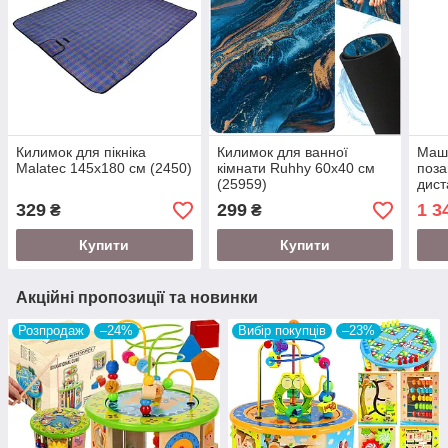
Килимок для пікніка
Килимок для ванної
Маши
Malatec 145х180 см (2450)
кімнати Ruhhy 60x40 см
поза
(25959)
дист
упра
329
299
1 3
₴
₴
(224
Купити
Купити
Акційні пропозиції та новинки
Розпродаж
–24%
Вибір покупців
–23%