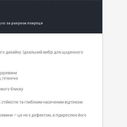
днів
за рахунок покупця
ого дизайну. Ідеальний вибір для щоденного
 деревини
гігієнічні
евого блиску
, стійкістю та глибоким насиченим відтінком.
еревини — це не є дефектом, а підкреслює його