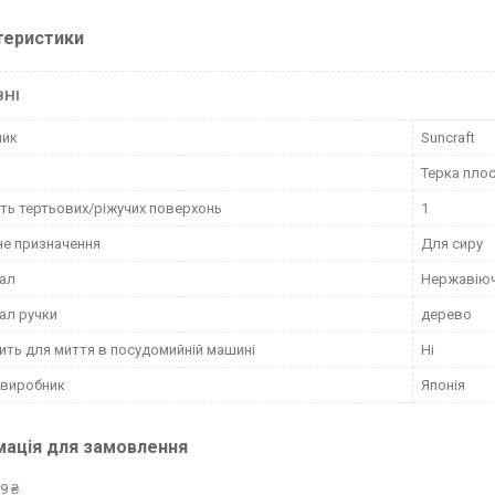
теристики
ВНІ
ник
Suncraft
Терка пло
сть тертьових/ріжучих поверхонь
1
е призначення
Для сиру
ал
Нержавіюч
ал ручки
дерево
ить для миття в посудомийній машині
Ні
 виробник
Японія
мація для замовлення
9 ₴