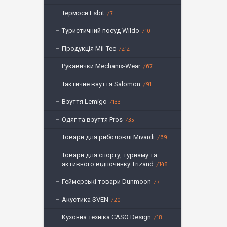
Термоси Esbit
7
Туристичний посуд Wildo
10
Продукція Mil-Tec
212
Рукавички Mechanix-Wear
67
Тактичне взуття Salomon
91
Взуття Lemigo
133
Одяг та взуття Pros
35
Товари для риболовлі Mivardi
69
Товари для спорту, туризму та
активного відпочинку Trizand
148
Геймерські товари Dunmoon
7
Акустика SVEN
20
Кухонна техніка CASO Design
18