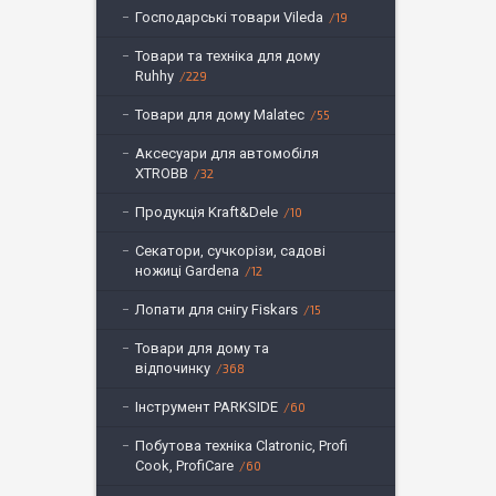
Господарські товари Vileda
19
Товари та техніка для дому
Ruhhy
229
Товари для дому Malatec
55
Аксесуари для автомобіля
XTROBB
32
Продукція Kraft&Dele
10
Секатори, сучкорізи, садові
ножиці Gardena
12
Лопати для снігу Fiskars
15
Товари для дому та
відпочинку
368
Інструмент PARKSIDE
60
Побутова техніка Clatronic, Profi
Cook, ProfiCare
60