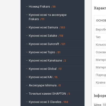
Ножиці Fiskars
36
Харак
Кухонні ножі та аксесуари
Fiskars
111
ОСНО
Кухонні ножі Samura
363
Вироб
Кухонні ножі Satake
118
Тип
Кухонні ножі Suncraft
121
Кількі
Кухонні ножі Tojiro
Основн
81
Матері
Кухонні ножі Kanetsune
2
Матері
Кухонні ножі Global
13
Підход
Кухонні ножі KAI
16
Країна
Аксесуари Ishimura
8
Точильні камені SHAPTON
3
Інфор
Кухонні ножі 3 Claveles
168
Ціна:
55