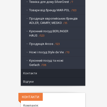
Техніка для дому SilverCrest
7
Товари від бренду MAR-POL
103
Продукція європейських брендів
ADLER, CAMRY, MESKO
35
Кухонний посуд BERLINGER
HAUS
523
Продукція Arcos
123
Ножі і посуд Style de Vie
70
Кухонний посуд та ножі
Gerlach
136
Контакти
Відгуки
КОНТАКТИ