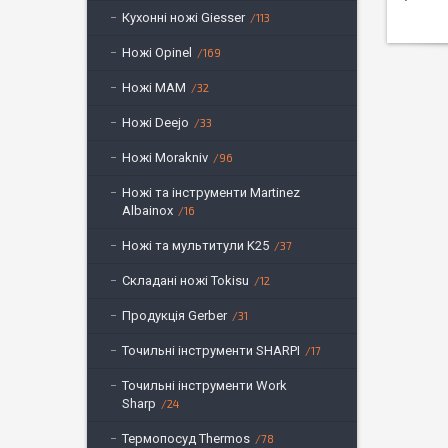
Кухонні ножі Giesser
113
Ножі Opinel
169
Ножі MAM
32
Ножі Deejo
33
Ножі Morakniv
96
Ножі та інструменти Martinez
Albainox
16
Ножі та мультитули K25
37
Складані ножі Tokisu
12
Продукція Gerber
31
Точильні інструменти SHARPI
17
Точильні інструменти Work
Sharp
24
Термопосуд Thermos
78