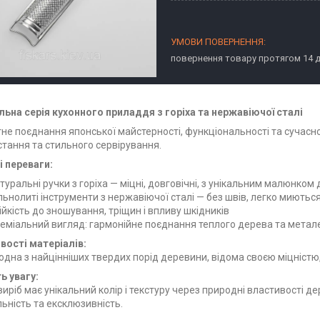
повернення товару протягом 14 
льна серія кухонного приладдя з горіха та нержавіючої сталі
не поєднання японської майстерності, функціональності та сучасн
тання та стильного сервірування.
і переваги:
туральні ручки з горіха — міцні, довговічні, з унікальним малюнком
льнолиті інструменти з нержавіючої сталі — без швів, легко миються, 
ійкість до зношування, тріщин і впливу шкідників
еміальний вигляд: гармонійне поєднання теплого дерева та метал
вості матеріалів:
 одна з найцінніших твердих порід деревини, відома своєю міцністю
ь увагу:
иріб має унікальний колір і текстуру через природні властивості д
ьність та ексклюзивність.