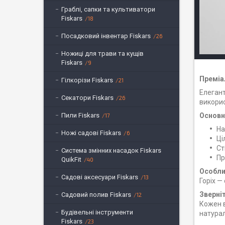
Граблі, сапки та культиватори
Fiskars
18
Посадковий інвентар Fiskars
26
Ножиці для трави та кущів
Fiskars
9
Преміа
Гілкорізи Fiskars
21
Елегант
Секатори Fiskars
26
викорис
Пили Fiskars
Основн
17
На
Ножі садові Fiskars
6
Ці
Ст
Система змінних насадок Fiskars
Пр
QuikFit
40
Особли
Садові аксесуари Fiskars
13
Горіх —
Зверніт
Садовий полив Fiskars
12
Кожен в
Будівельні інструменти
натурал
Fiskars
23