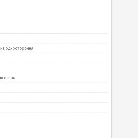
ска одностороння
а сталь