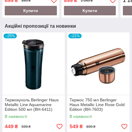
699
899
1 1
₴
₴
849 ₴
1 049 ₴
Купити
Купити
Акційні пропозиції та новинки
–25%
–21%
Термокухоль Berlinger Haus
Термос 750 мл Berlinger
Metallic Line Aquamarine
Haus Metallic Line Rose Gold
Edition 500 мл (BH-6411)
Edition (BH-7603)
В наявності
В наявності
449
549
₴
₴
599 ₴
699 ₴