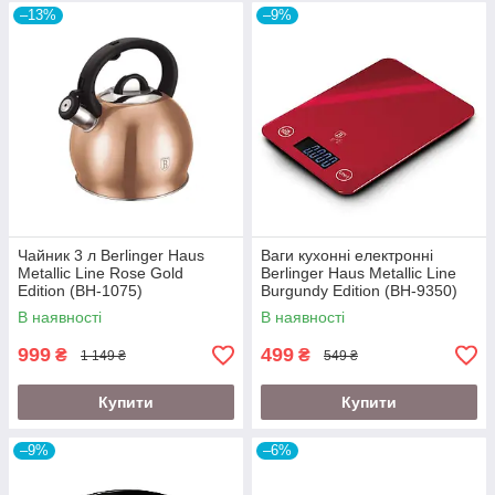
–13%
–9%
Чайник 3 л Berlinger Haus
Ваги кухонні електронні
Metallic Line Rose Gold
Berlinger Haus Metallic Line
Edition (BH-1075)
Burgundy Edition (BH-9350)
В наявності
В наявності
999
499
₴
₴
1 149 ₴
549 ₴
Купити
Купити
–9%
–6%