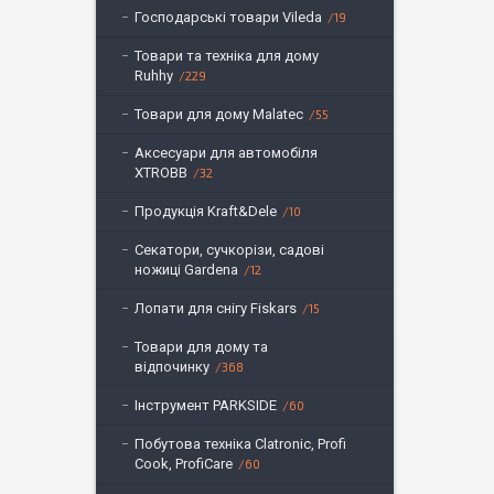
Господарські товари Vileda
19
Товари та техніка для дому
Ruhhy
229
Товари для дому Malatec
55
Аксесуари для автомобіля
XTROBB
32
Продукція Kraft&Dele
10
Секатори, сучкорізи, садові
ножиці Gardena
12
Лопати для снігу Fiskars
15
Товари для дому та
відпочинку
368
Інструмент PARKSIDE
60
Побутова техніка Clatronic, Profi
Cook, ProfiCare
60