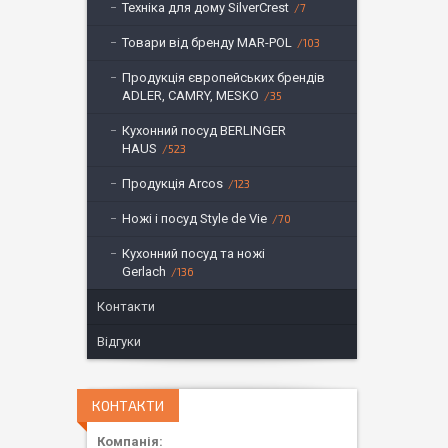
Техніка для дому SilverCrest
7
Товари від бренду MAR-POL
103
Продукція європейських брендів
ADLER, CAMRY, MESKO
35
Кухонний посуд BERLINGER
HAUS
523
Продукція Arcos
123
Ножі і посуд Style de Vie
70
Кухонний посуд та ножі
Gerlach
136
Контакти
Відгуки
КОНТАКТИ