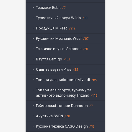
Термоси Esbit
7
Туристичний посуд Wildo
10
Продукція Mil-Tec
212
Рукавички Mechanix-Wear
67
Тактичне взуття Salomon
91
Взуття Lemigo
133
Одяг та взуття Pros
35
Товари для риболовлі Mivardi
69
Товари для спорту, туризму та
активного відпочинку Trizand
148
Геймерські товари Dunmoon
7
Акустика SVEN
20
Кухонна техніка CASO Design
18