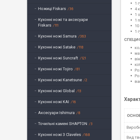
1 
Ножиці Fiskars
36
4 
1 
Кухонні ножі та аксесуари
1 
Fiskars
111
10
1 
Кухонні ножі Samura
363
СПЕЦИФ
Кухонні ножі Satake
118
ко
ма
Кухонні ножі Suncraft
121
вік
кі
Кухонні ножі Tojiro
81
Ро
Ро
Кухонні ножі Kanetsune
2
ва
Кухонні ножі Global
13
Харак
Кухонні ножі KAI
16
Аксесуари Ishimura
8
ОСНОВ
Точильні камені SHAPTON
3
Вироб
Кухонні ножі 3 Claveles
168
Вид тв