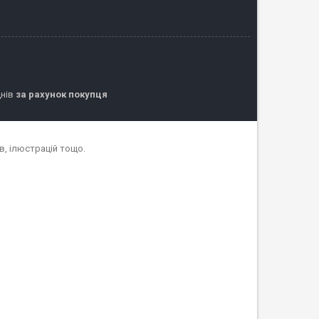
днів
за рахунок покупця
в, ілюстрацій тощо.