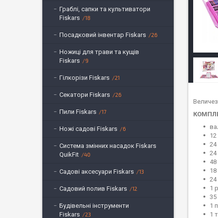
Граблі, сапки та культиватори
Fiskars
18
Посадковий інвентар Fiskars
26
Ножиці для трави та кущів
Fiskars
9
Гілкорізи Fiskars
21
Секатори Fiskars
26
Величезн
Пили Fiskars
17
КОМПЛЕ
ва
Ножі садові Fiskars
6
12
24
Система змінних насадок Fiskars
24
QuikFit
40
48
18
Садові аксесуари Fiskars
13
24
1 
Садовий полив Fiskars
12
35
Будівельні інструменти
1 
Fiskars
1 
23