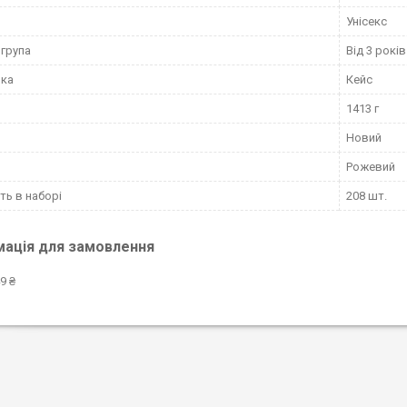
Унісекс
 група
Від 3 років
вка
Кейс
1413 г
Новий
Рожевий
сть в наборі
208 шт.
мація для замовлення
9 ₴