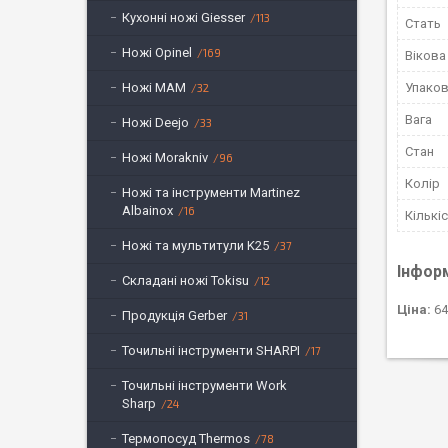
Кухонні ножі Giesser
113
Стать
Ножі Opinel
169
Вікова
Ножі MAM
Упако
32
Вага
Ножі Deejo
33
Стан
Ножі Morakniv
96
Колір
Ножі та інструменти Martinez
Albainox
16
Кількі
Ножі та мультитули K25
37
Інфор
Складані ножі Tokisu
12
Ціна:
64
Продукція Gerber
31
Точильні інструменти SHARPI
17
Точильні інструменти Work
Sharp
24
Термопосуд Thermos
78