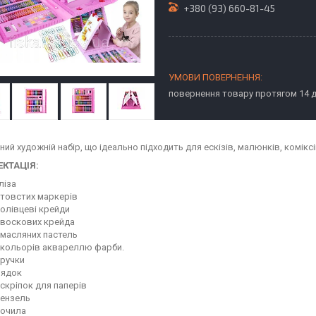
+380 (93) 660-81-45
повернення товару протягом 14 
ий художній набір, що ідеально підходить для ескізів, малюнків, коміксі
КТАЦІЯ:
ліза
 товстих маркерів
 олівцеві крейди
 воскових крейда
 масляних пастель
 кольорів аквареллю фарби.
 ручки
рядок
 скріпок для паперів
пензель
точила