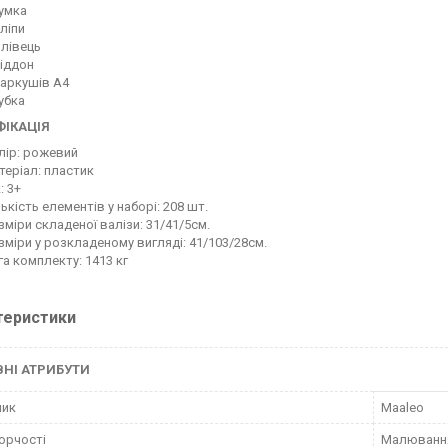
гумка
кліпи
олівець
піддон
 аркушів А4
губка
ІКАЦІЯ
лір: рожевий
теріал: пластик
: 3+
лькість елементів у наборі: 208 шт.
зміри складеної валізи: 31/41/5см.
зміри у розкладеному вигляді: 41/103/28см.
га комплекту: 1413 кг
теристики
НІ АТРИБУТИ
ник
Maaleo
орчості
Малюванн