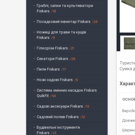
Граблі, сапки та культиватори
Fiskars
18
Посадковий інвентар Fiskars
26
Ножиці для трави та кущів
Fiskars
9
Гілкорізи Fiskars
21
Секатори Fiskars
26
Туристи
Сумка д
Пили Fiskars
17
Ножі садові Fiskars
6
Харак
Система змінних насадок Fiskars
QuikFit
40
ОСНОВ
Садові аксесуари Fiskars
13
Вироб
Садовий полив Fiskars
12
Довжи
Будівельні інструменти
Ширин
Fiskars
23