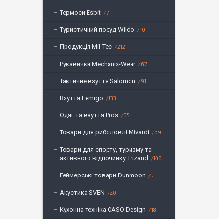
Термоси Esbit
7
Туристичний посуд Wildo
10
Продукція Mil-Tec
212
Рукавички Mechanix-Wear
67
Тактичне взуття Salomon
91
Взуття Lemigo
133
Одяг та взуття Pros
35
Товари для риболовлі Mivardi
69
Товари для спорту, туризму та
активного відпочинку Trizand
148
Геймерські товари Dunmoon
7
Акустика SVEN
20
Кухонна техніка CASO Design
18