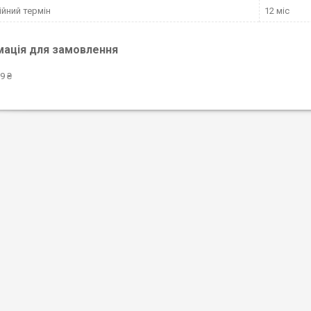
ійний термін
12 міс
мація для замовлення
9 ₴