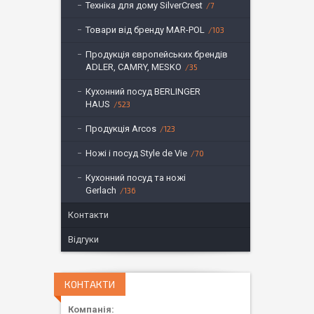
Техніка для дому SilverCrest
7
Товари від бренду MAR-POL
103
Продукція європейських брендів
ADLER, CAMRY, MESKO
35
Кухонний посуд BERLINGER
HAUS
523
Продукція Arcos
123
Ножі і посуд Style de Vie
70
Кухонний посуд та ножі
Gerlach
136
Контакти
Відгуки
КОНТАКТИ