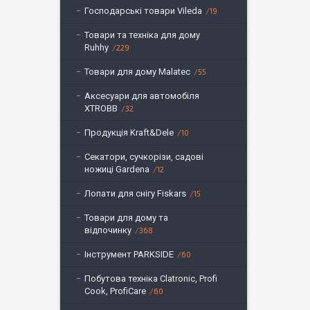
Господарські товари Vileda
19
Товари та техніка для дому
Ruhhy
229
Товари для дому Malatec
55
Аксесуари для автомобіля
XTROBB
32
Продукція Kraft&Dele
10
Секатори, сучкорізи, садові
ножиці Gardena
12
Лопати для снігу Fiskars
15
Товари для дому та
відпочинку
368
Інструмент PARKSIDE
60
Побутова техніка Clatronic, Profi
Cook, ProfiCare
60