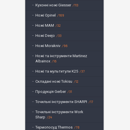
Кухонні ножі Giesser
113
Ножі Opinel
169
Ножі MAM
32
Ножі Deejo
33
Ножі Morakniv
96
Ножі та інструменти Martinez
Albainox
16
Ножі та мультитули K25
37
Складані ножі Tokisu
12
Продукція Gerber
31
Точильні інструменти SHARPI
17
Точильні інструменти Work
Sharp
24
Термопосуд Thermos
78