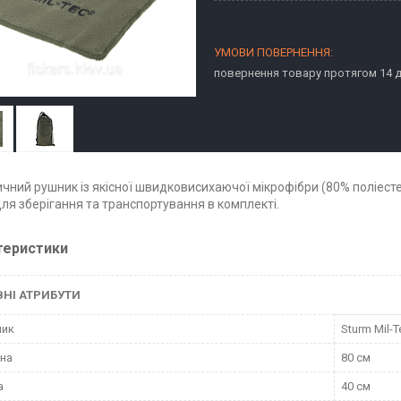
повернення товару протягом 14 
чний рушник із якісної швидковисихаючої мікрофібри (80% поліесте
ля зберігання та транспортування в комплекті.
теристики
НІ АТРИБУТИ
ник
Sturm Mil-T
на
80 см
а
40 см