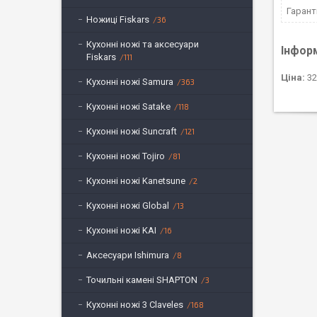
Гарант
Ножиці Fiskars
36
Кухонні ножі та аксесуари
Інфор
Fiskars
111
Ціна:
32
Кухонні ножі Samura
363
Кухонні ножі Satake
118
Кухонні ножі Suncraft
121
Кухонні ножі Tojiro
81
Кухонні ножі Kanetsune
2
Кухонні ножі Global
13
Кухонні ножі KAI
16
Аксесуари Ishimura
8
Точильні камені SHAPTON
3
Кухонні ножі 3 Claveles
168