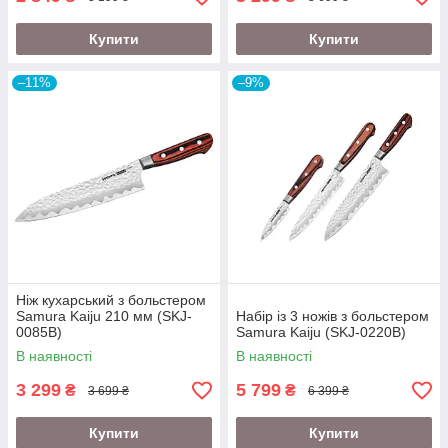
Купити
Купити
–11%
–9%
Ніж кухарський з больстером
Samura Kaiju 210 мм (SKJ-
Набір із 3 ножів з больстером
0085B)
Samura Kaiju (SKJ-0220B)
В наявності
В наявності
3 299
5 799
₴
₴
3 699 ₴
6 399 ₴
Купити
Купити