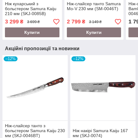
Ніж кухарський з
Ніж-слайсер танто Samura
Ніж-
больстером Samura Kaiju
Mo-V 230 мм (SM-0046T)
Bamb
210 мм (SKJ-0085B)
0046
3 299
2 799
1 7
₴
₴
3 699 ₴
3 149 ₴
Купити
Купити
Акційні пропозиції та новинки
–12%
–12%
Ніж-слайсер танто з
больстером Samura Kaiju 230
Ніж накірі Samura Kaiju 167
мм (SKJ-0046BT)
мм (SKJ-0074)