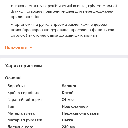
кована сталь у верхній частині клинка, крім естетичної
функції, створює повітряні кишені для перешкоджання
прилипання їжі
ергономічна ручка з трьома заклепками з дерева
пакка (прошарована деревина, просочена фенольною
смолою) виключно стійка до зовнішніх впливів
Приховати
Характеристики
Основні
Виробник
Samura
Країна виробник
Китай
Гарантійний термін
24 міс
Тип
Нож слайсер
Матеріал леза
Нержавіюча сталь
Матеріал рукоятки
Пакка
Довжина леза
230 мм