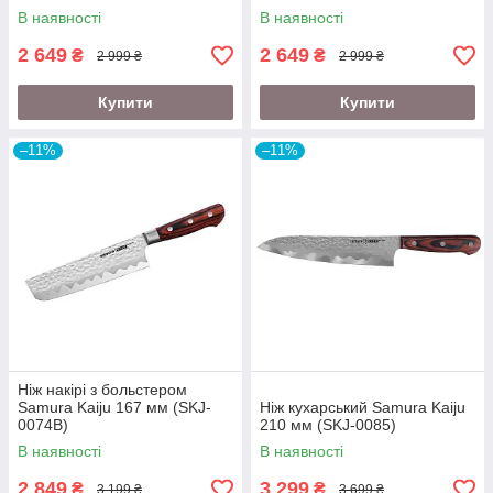
В наявності
В наявності
2 649
2 649
₴
₴
2 999 ₴
2 999 ₴
Купити
Купити
–11%
–11%
Ніж накірі з больстером
Samura Kaiju 167 мм (SKJ-
Ніж кухарський Samura Kaiju
0074B)
210 мм (SKJ-0085)
В наявності
В наявності
2 849
3 299
₴
₴
3 199 ₴
3 699 ₴