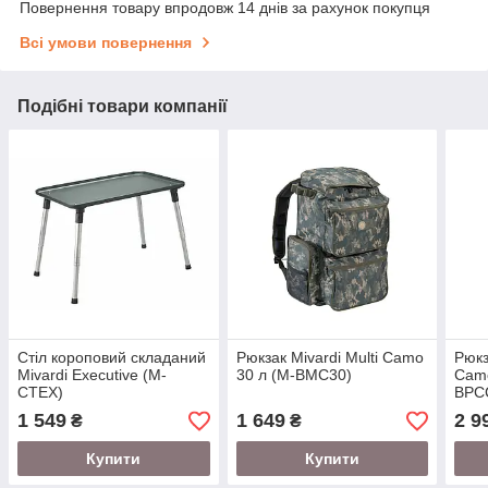
Повернення товару впродовж 14 днів за рахунок покупця
Всі умови повернення
Подібні товари компанії
Стіл короповий складаний
Рюкзак Mivardi Multi Camo
Рюкз
Mivardi Executive (M-
30 л (M-BMC30)
Cam
CTEX)
BPC
1 549
1 649
2 9
₴
₴
Купити
Купити