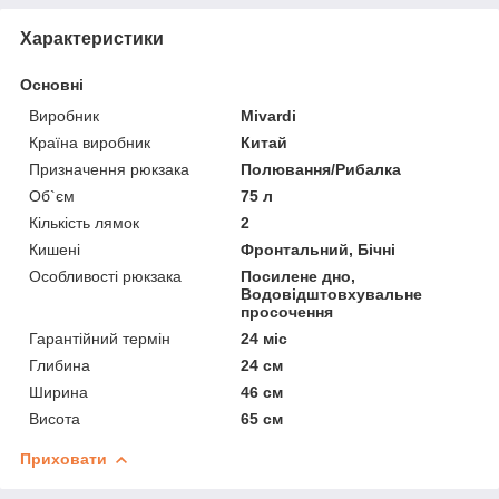
Характеристики
Основні
Виробник
Mivardi
Країна виробник
Китай
Призначення рюкзака
Полювання/Рибалка
Об`єм
75 л
Кількість лямок
2
Кишені
Фронтальний, Бічні
Особливості рюкзака
Посилене дно,
Водовідштовхувальне
просочення
Гарантійний термін
24 міс
Глибина
24 см
Ширина
46 см
Висота
65 см
Приховати