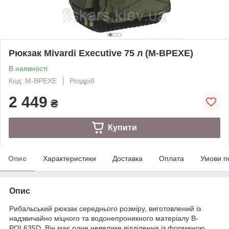
Рюкзак Mivardi Executive 75 л (M-BPEXE)
В наявності
Код: M-BPEXE
Роздріб
2 449
₴
Купити
Опис
Характеристики
Доставка
Оплата
Умови п
Опис
Рибальський рюкзак середнього розміру, виготовлений із
надзвичайно міцного та водонепроникного матеріалу B-
POL635D. Він має одне невелике відділення із форменою