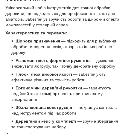
Універсальний набір інструментів для точної обробки
деревини, що підходить як для професіоналів, так і для
аматорів. Забезпечує зручність роботи та широкий спектр
можливостей у столярній справі.
Характеристики та переваги:
Широке призначення
— підходить для різьблення,
обробки, створення пазів, отворів та інших робіт по
дереву
Різноманітність форм інструментів
— дозволяє
виконувати як грубу, так і точну декоративну обробку
Плоскі леза високої якості
— забезпечують
ефективне різання та точність роботи
Ергономічні дерев’яні рукоятки
— гарантують
надійний хват і комфорт навіть при тривалому
використанні
Збалансована конструкція
— покращує контроль
над інструментом під час роботи
Дерев’яний кейс у комплекті
— зручне зберігання
та транспортування набору