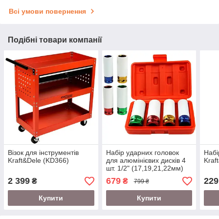
Всі умови повернення
Подібні товари компанії
Візок для інструментів
Набір ударних головок
Набі
Kraft&Dele (KD366)
для алюмінієвих дисків 4
Kraf
шт. 1/2" (17,19,21,22мм)
Mar-Pol M58271
2 399
679
229
₴
₴
799 ₴
Купити
Купити