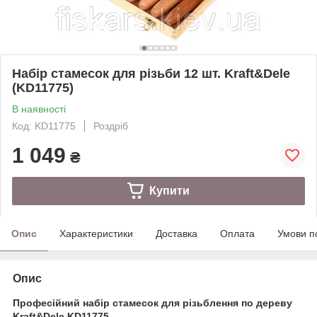
Набір стамесок для різьби 12 шт. Kraft&Dele
(KD11775)
В наявності
Код: KD11775
Роздріб
1 049
₴
Купити
Опис
Характеристики
Доставка
Оплата
Умови п
Опис
Професійний набір стамесок для різьблення по дереву
Kraft&Dele KD11775